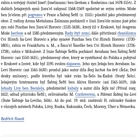
rabín a veřejný činitel Josef (Joselmann) ben Geršom z Rosheimu (asi 1478-1554). Z
dalších Ješajových synů Jisra’el zahynul 1568/1569 společně se svým zetěm Moše
ben Jo’elem při
pogromu
v Praze a Šabtaj Šeftl (z. 1555) působil jako představený
obce. Z rodiny Arona Mešulama Žalmana pocházeli v linii Jisra’ele mimo jiné jeho
syn rabi Pinchas ben Jisra’el Horovic (1535-1618), který žil v Krakově, byl švagrem
Moše
Iserlese
a od 1585 představeným
Rady čtyř zemí
; dále přívrženci
chasidismu
Cvi Hirsch ha-Levi Horovic a jeho synové Pinchas ben Cvi Hirsch Horovic (1730-
1805), rabín ve Frankfurtu n. M., a Šmu’el Šmelke ben Cvi Hirsch Horovic (1726-
1728), rabín v Mikulově. Z linie Šabtaje Šeftla pocházel Avraham ben Šabtaj Šeftl
Horovic (asi 1550-1615), představený obce, který se vystěhoval do Polska a pobýval
v Krakově a Lvově, kde byl 1595 zvolen
dajanem
. Jeho syn Ješaja ben Avraham ha-
Levi Horovic (asi 1565-1630) proslul jako autor díla
Šnej luchot ha-brit
(
ŠeLa
; Dvě
desky smlouvy), podle kterého byl také zván ha-Šelo ha-Kadoš (Svatý Šelo).
Ješajovým bratrancem byl Šabtaj Šeftl ben Akiva Horovic (asi 1565-1619), žák
Jehudy Livy ben Becalela
, představitel
kabaly
a autor díla
Šefa tal
(Příval rosy,
1612; odtud přízvisko Šeftl), ovlivněného M.
Cordoverem
, a
Nišmat Šabtaj ha-Levi
(Duše Šabtaje ha-Leviho, 1616). Až do poč. 19. stol. zastávali H. rabínské funkce
v různých městech Polska, Litvy, Ruska, Rakouska, Čech, Moravy, Uher a Německa.
Bedřich Nosek