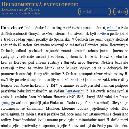
Religionistická encyklopedie
Sociologický ústav AV ČR, v.v.i.
hlavní editor
: Zdeněk R. Nešpor
Horovicové
Jméno české žid. rodiny, z níž vzešlo mnoho učenců,
rabínů
a řada
dalších osobností činných ve všech sférách žid. života. H. byli
levité
a podle jedné
z tradic spadají jejich počátky do Španělska. V Čechách lze jejich dějiny sledovat
zpět až do 15. století. Své jméno odvozují od městečka Hořovice (něm. Horowitz) v
Čechách, odkud pocházeli nejstarší známí nositelé tohoto jména. Jméno se
vyskytuje v celé řadě variant jako Horovic, Horovitz, Hurwitz, Horwitz, nebo ha-
Levi iš Horovic; pod vlivem ruštiny i Gurwitz nebo Gurevič. Někteří badatelé
zastávají názor, že jméno Munk nebo Munka vyskytující se v dobových kř.
pramenech označuje členy téže rodiny. Z Čech se postupně různé větve rodiny H.
rozšířily po celé
diaspoře
a usadily se také
Izraeli
. O jednom ze zakl. této rodiny
Ješajovi ben Moše ha-Levim (z. 1517) je známo, že 1514 přislíbil finanční podporu
pražským hebr. knihtiskařům na vydání
Pentateuchu
. Z Ješajových sedmi synů si
zaslouží zmínku Aron Mešulam Horovic (1470-1545), který 1535 založil v Praze
synagogu
známou později jako Pinkasova škola (v jidiš Pinkas schul). Obvykle je
ztotožňován se Žalmanem Munkou, kterému Ludvík Jagellonský udělil 1525
privilegium, že rabín a starší pražské žid. obce mají být ustanovováni z členů jeho
rodiny. Pravděpodobně kvůli tomuto privilegiu a mimořádné moci H. došlo mezi
nimi a jejich protivníky ke sporům, k jejichž urovnání byl do Prahy povolán něm.