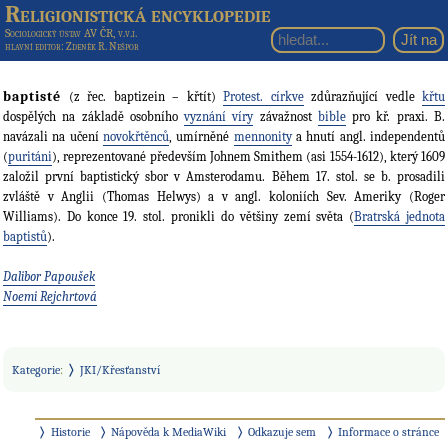
Religionistická encyklopedie
Sociologický ústav AV ČR, v.v.i.
hlavní editor
: Zdeněk R. Nešpor
baptisté
(z řec. baptizein – křtít)
Protest. církve
zdůrazňující vedle
křtu
dospělých na základě osobního
vyznání víry
závažnost
bible
pro kř. praxi. B.
navázali na učení
novokřtěnců
, umírněné
mennonity
a hnutí angl. independentů
(
puritáni
), reprezentované především Johnem Smithem (asi 1554-1612), který 1609
založil první baptistický sbor v Amsterodamu. Během 17. stol. se b. prosadili
zvláště v Anglii (Thomas Helwys) a v angl. koloniích Sev. Ameriky (Roger
Williams). Do konce 19. stol. pronikli do většiny zemí světa (
Bratrská jednota
baptistů
).
Dalibor Papoušek
Noemi Rejchrtová
Kategorie
:
JKI/Křesťanství
Historie
Nápověda k MediaWiki
Odkazuje sem
Informace o stránce