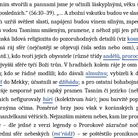
ním stvořili a pannami jsme je učinili láskyplnými, věku 
z posledních.“ (56:10–39). „… A zbožní vskutku budou ve sla
ch uzříš svěžest slastí, napájeni budou vínem silným, zap
– s vodou Tasnímu smíšeným, pramene, z něhož pijí jen přib
mská lidová religiozita do pozoruhodných detailů (viz
kosm
 ráj sfér (nejčastěji se objevují čísla sedm nebo osm), 
td.), kdo tvoří jejich obyvatele (různé třídy
andělů
,
proroc
jvyšší sféře tyčí Boží trůn. V hradbách kolem ráje je osm
, kdo se řádně modlili; kdo dávali
almužnu
; vybízeli k
ť
do Mekky; účastnili se
džihádu
; a pro ostatní bohabojn
ráje nesporně patří rajský pramen Tasním či jezírko (ne
nich nefigurovaly
húrí
(kolektivum
húr
); jsou barvitě po
ernýma očima. Poměrně brzy jsou však v koránských p
manželkami věřících. Nejzazším místem nebes, kam lze pro
e – dle jedné z verzí legendy o Prorokově zázračné noč
sedmi sfér nebeských (
miʻrádž
) – se poštěstilo pronikno