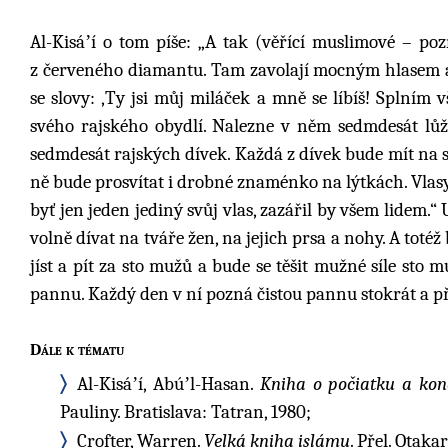
Al-Kisáʼí o tom píše: „A tak (věřící muslimové – po
z červeného diamantu. Tam zavolají mocným hlasem a
se slovy: ‚Ty jsi můj miláček a mně se líbíš! Splním 
svého rajského obydlí. Nalezne v něm sedmdesát lů
sedmdesát rajských dívek. Každá z dívek bude mít na 
ně bude prosvítat i drobné znaménko na lýtkách. Vlasy
byť jen jeden jediný svůj vlas, zazářil by všem lidem.
volně dívat na tváře žen, na jejich prsa a nohy. A totéž
jíst a pít za sto mužů a bude se těšit mužné síle sto 
pannu. Každý den v ní pozná čistou pannu stokrát a př
Dále k tématu
Al-Kisáʼí, Abúʼl-Hasan.
Kniha o počiatku a kon
Pauliny. Bratislava: Tatran, 1980;
Crofter, Warren.
Velká kniha islámu
. Přel. Otak