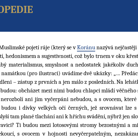
opedie
uslimské pojetí ráje (který se v
Koránu
nazývá nejčastěji
stí, hedonismem a sugestivností, což bylo trnem v oku kře
bý materialismus, smyslnost a nedostatek jakékoliv duch
 namátkou (pro ilustraci) uvádíme dvě ukázky: „… Předáci,
sídleni – zástup z prvních a jen málo z posledních. Na lehát
 budou: obcházet mezi nimi budou chlapci mládí věčného s
nerozbolí ani jím vyčerpáni nebudou, a s ovocem, které 
budou i dívky velkých očí černých, jež srovnávat lze s
lyší tam plané tlachání ani k hříchu svádění, nýbrž jen slo
 pravici? Ti budou mezi lotosovými stromy bezostnými a 
koucí, s ovocem v hojnosti nevyčerpatelným, nezakáz