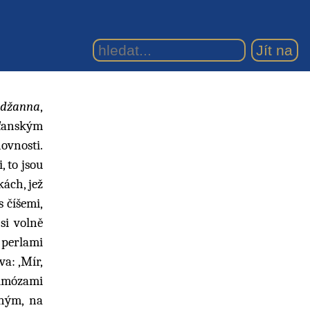
džanna
,
sťanským
ovnosti.
 to jsou
kách, jež
 číšemi,
si volně
 perlami
va: ‚Mír,
mimózami
aným, na