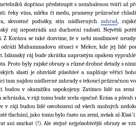
smrtelníků dopřáno předstoupit s nezahalenou tváří až p
asti: řeky vína, mléka či medu, prameny průzračné chladi
ava, skvostné podušky, stín nádherných
zahrad
, rajsk
ský ráj nepostrádá ani duchovní radosti. Největší potě
ní. Z Koránu se také dozvíme, že v nebi muslimové neusly
 odráží Muhammadovu situaci v Mekce, kde jej lidé po
nit. Islámský ráj bude zkrátka naprostým opakem vyprahlé
vota. Proto byly rajské obrazy a různé drobné detaily s nim
jských slastí je obzvlášť působivé a naplňuje věřící bo
řící tam najdou nádherné zahrady s tekoucí průzračnou vo
ti budou v okamžiku uspokojeny. Zatímco lidé na zemi
sná schránka, v ráji tomu bude zcela opačně. Krása a půvab
c v ráji budou lidé osvobozeni od všech možných nedoko
sté tlachání, jako tomu bylo často na zemi, avšak al-Kisáʼí 
t ani smrkat (!). Ale stejně nejpůsobivější obrazy se vzt