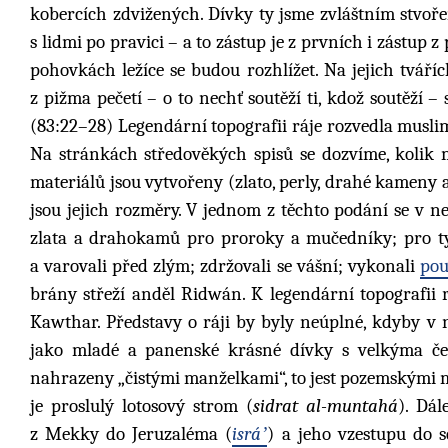
kobercích zdvižených. Dívky ty jsme zvláštním stvoře
s lidmi po pravici – a to zástup je z prvních i zástup 
pohovkách ležíce se budou rozhlížet. Na jejich tváří
z pižma pečetí – o to nechť soutěží ti, kdož soutěží 
(83:22–28) Legendární topografii ráje rozvedla musli
Na stránkách středověkých spisů se dozvíme, kolik má
materiálů jsou vytvořeny (zlato, perly, drahé kameny a
jsou jejich rozměry. V jednom z těchto podání se v ne
zlata a drahokamů pro proroky a mučedníky; pro ty
a varovali před zlým; zdržovali se vášní; vykonali
pou
brány střeží anděl Ridwán. K legendární topografii 
Kawthar. Představy o ráji by byly neúplné, kdyby v 
jako mladé a panenské krásné dívky s velkýma č
nahrazeny „čistými manželkami“, to jest pozemskými 
je proslulý lotosový strom (
sidrat al-muntahá
). Dál
z Mekky do Jeruzaléma (
isráʼ
) a jeho vzestupu do 