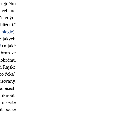
stejného
stech, na
ečetěným
lížení.“
ologie
).
z jakých
i
) a jaké
 bran ze
 dobrému
é. Rajské
bo řeka)
pisovány,
opisech
niknout,
ní cestě
ut pouze