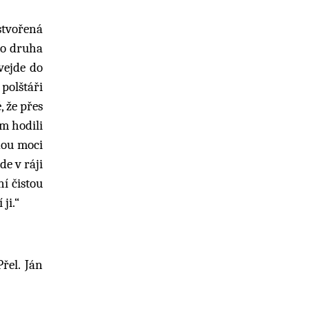
stvořená
ho druha
vejde do
polštáři
 že přes
m hodili
udou moci
de v ráji
ní čistou
ji.“
řel. Ján