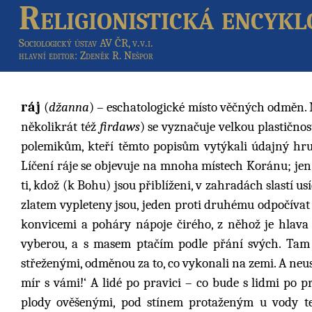
Religionistická encykl
Sociologický ústav AV ČR, v.v.i.
hlavní editor
: Zdeněk R. Nešpor
ráj
(
džanna
) – eschatologické místo věčných odměn. M
několikrát též
firdaws
) se vyznačuje velkou plastično
polemikům, kteří těmto popisům vytýkali údajný hru
Líčení ráje se objevuje na mnoha místech Koránu; jen
ti, kdož (k Bohu) jsou přiblíženi, v zahradách slastí u
zlatem vypleteny jsou, jeden proti druhému odpočívat
konvicemi a poháry nápoje čirého, z něhož je hlava 
vyberou, a s masem ptačím podle přání svých. Tam 
střeženými, odměnou za to, co vykonali na zemi. A neus
mír s vámi!‘ A lidé po pravici – co bude s lidmi po
plody ověšenými, pod stínem protaženým u vody te