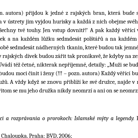
zn. autora) přijdou k jedné z rajských bran, která bude 
 v ústrety jim vyjdou hurisky a každá z nich obejme své
všechny tvé touhy. Jen vstup dovnitř!‘ A pak každý věřící 
žek a na každém lůžku sedmdesát polštářů a na každém 
sobě sedmdesát nádherných tkanin, které budou tak jemné,
 rajských dívek budou zářit tak pronikavě, že kdyby na ze
“ Uvádí též četné, nikterak nepříjemné, detaily: „Muži se b
 budou moci činit i ženy (!!! – pozn. autora) Každý věřící bu
mužů. A vždy když se znovu přiblíží ke své družce, najde v 
itom se mu jeho družka nikdy neomrzí a ani on se neomrzí 
ci a rozprávania o prorokoch: Islamské mýty a legendy.
P
ar Chaloupka. Praha: BVD, 2006;