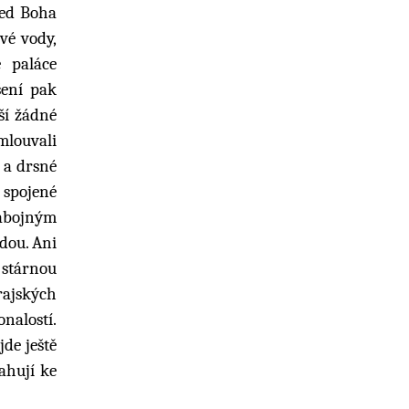
řed Boha
vé vody,
é paláce
šení pak
ší žádné
mlouvali
 a drsné
i spojené
habojným
dou. Ani
 stárnou
 rajských
nalostí.
jde ještě
ahují ke