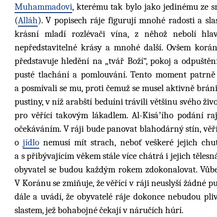
Muhammadovi
, kterému tak bylo jako jedinému ze 
(
Alláh
). V popisech ráje figurují mnohé radosti a sl
krásní mladí rozlévači vína, z něhož nebolí hl
nepředstavitelné krásy a mnohé další. Ovšem korán
představuje hledění na „tvář Boží“, pokoj a odpuště
pusté tlachání a pomlouvání. Tento moment patrně
a posmívali se mu, proti čemuž se musel aktivně brá
pustiny, v níž arabští beduíni trávili většinu svého ži
pro věřící takovým lákadlem. Al-Kisáʼího podání ra
očekáváním. V ráji bude panovat blahodárný stín, vě
o
jídlo
nemusí mít strach, neboť veškeré jejich chu
a s přibývajícím věkem stále více chátrá i jejich těle
obyvatel se budou každým rokem zdokonalovat. Vůbe
V Koránu se zmiňuje, že věřící v ráji neuslyší žádné pu
dále a uvádí, že obyvatelé ráje dokonce nebudou pliva
slastem, jež bohabojné čekají v náručích húrí.