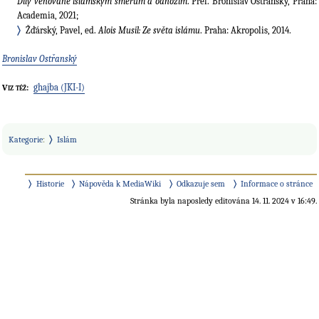
Díly věnované islámským směrům a odnožím
. Přel. Bronislav Ostřanský, Praha:
Academia, 2021;
Žďárský, Pavel, ed.
Alois Musil: Ze světa islámu
. Praha: Akropolis, 2014.
Bronislav Ostřanský
ghajba (JKI-I)
Viz též:
Kategorie
:
Islám
Historie
Nápověda k MediaWiki
Odkazuje sem
Informace o stránce
Stránka byla naposledy editována 14. 11. 2024 v 16:49.