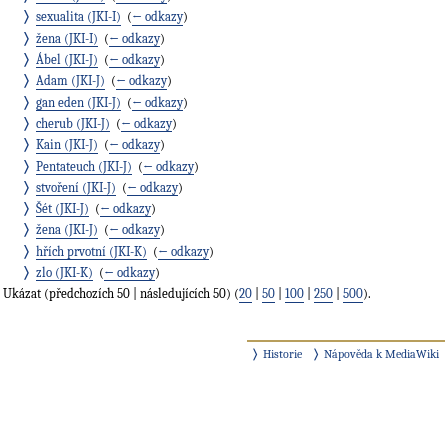
sexualita (JKI-I)
‎
(
← odkazy
)
žena (JKI-I)
‎
(
← odkazy
)
Ábel (JKI-J)
‎
(
← odkazy
)
Adam (JKI-J)
‎
(
← odkazy
)
gan eden (JKI-J)
‎
(
← odkazy
)
cherub (JKI-J)
‎
(
← odkazy
)
Kain (JKI-J)
‎
(
← odkazy
)
Pentateuch (JKI-J)
‎
(
← odkazy
)
stvoření (JKI-J)
‎
(
← odkazy
)
Šét (JKI-J)
‎
(
← odkazy
)
žena (JKI-J)
‎
(
← odkazy
)
hřích prvotní (JKI-K)
‎
(
← odkazy
)
zlo (JKI-K)
‎
(
← odkazy
)
Ukázat (předchozích 50 | následujících 50) (
20
|
50
|
100
|
250
|
500
).
Historie
Nápověda k MediaWiki