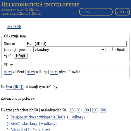
Religionistická encyklopedie
Sociologický ústav AV ČR, v.v.i.
hlavní editor
: Zdeněk R. Nešpor
←
Eva (JKI-J)
Odkazuje sem
Strana:
Jmenný prostor:
Obrátit
výběr
Filtry
skrýt
vložení |
skrýt
odkazy |
skrýt
přesměrování
Na
Eva (JKI-J)
odkazují tyto stránky:
Zobrazeno 16 položek.
Ukázat (předchozích 50 | následujících 50) (
20
|
50
|
100
|
250
|
500
).
Religionistická encyklopedie:Hesla
‎
(
← odkazy
)
Křesťanské sbory
‎
(
← odkazy
)
Adam (JKI-I)
‎
(
← odkazy
)