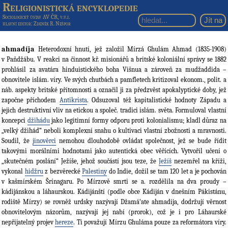
Religionistická encyklopedie
Sociologický ústav AV ČR, v.v.i.
hlavní editor
: Zdeněk R. Nešpor
ahmadíja
Heterodoxní hnutí, jež založil Mírzá Ghulám Ahmad (1835-1908)
v Paňdžábu. V reakci na činnost kř. misionářů a britské koloniální správy se 1882
prohlásil za avatára hinduistického boha Višnua a zároveň za mudžaddida –
obnovitele islám. víry. Ve svých chutbách a pamfletech kritizoval ekonom., polit. a
náb. aspekty britské přítomnosti a označil ji za předzvěst apokalyptické doby, jež
započne příchodem
Antikrista
. Odsuzoval též kapitalistické hodnoty Západu a
jejich destruktivní vliv na etickou a společ. tradici islám. světa. Formuloval vlastní
koncepci
džihádu
jako legitimní formy odporu proti kolonialismu; kladl důraz na
„velký džihád“ neboli komplexní snahu o kultivaci vlastní zbožnosti a mravnosti.
Soudil, že
jinověrci
nemohou dlouhodobě ovládat společnost, jež se bude řídit
takovými morálními hodnotami jako autentická obec věřících. Vytvořil učení o
„skutečném poslání“ Ježíše, jehož součástí jsou teze, že
Ježíš
nezemřel na kříži,
vykonal
hidžru
z bezvěrecké
Palestiny
do Indie, dožil se tam 120 let a je pochován
v kašmírském Šrínagaru. Po Mírzově smrti se a. rozdělila na dva proudy –
kádijánskou a láhaurskou. Kádijánští (podle obce Kádiján v dnešním Pákistánu,
rodiště Mírzy) se rovněž urdsky nazývají Džamá‘ate ahmadíja, dodržují věrnost
obnovitelovým názorům, nazývají jej nabí (prorok), což je i pro Láhaurské
nepřijatelný projev
hereze
. Ti považují Mírzu Ghuláma pouze za reformátora víry.