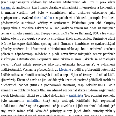
Jejich nejznámějším vůdcem byl Mauláná Muhammad Alí. Proslul překladem
koránu
do angličtiny, který navíc obsahuje ahmadijské interpretace a komentáře
k mnoha veršům, což bylo v sunnitském náb. diskurzu odsouzeno jako
nepřípustné znevážení
slova božího
a napodobování kř. teol. postupů. Pro duch.
představitele sunnitské většiny v současném Pákistánu jsou obě skupiny
nepřijatelné a oficiálně zakázané. A. kádijánského směru má dnes síť misijních
center v mnoha zemích záp. Evropy (zejm. SRN a Velké Británii), USA a též v záp.
Africe, kde mj. provozuje vyvařovny, sirotčince, školy a nemocnice. Umírněné učení
(včetně koncepce džihádu), syst. agitační činnost v kombinaci se synkretickými
přesahy směrem ke křesťanství a hinduismu získávají hnutí relativně značnou
přízeň u západoevrop. mládeže a plodí nevraživost misijních center patřících
k různým aktivistickým skupinám sunnitského islámu. Jakkoli se ahmadijská
výzva (da‘wa) někdy projevuje jako „protestantsky houževnatá“, je vyhraněně
antikřesťanská. Vychází z přesvědčení, že
křesťané
zradili a překroutili autentický
Ježíšův odkaz, odklonili se od svých ideálů a nepatří jim už čestný titul ahl al-kitáb
(jinověrci). Křesťané navíc na jimi ovládaných územích pasivně přihlíželi rozkladu
duchovních hodnot (fitna) a podporovali ateismus, resp. sekularismus. Podle
ahmadijské doktríny Mírzá Ghulám Ahmad rozpoznal skrze studium negativního
vývoje křesťanství blížící se příchod dadždžála –
Antikrista
. Toto poznání pro něho
bylo znamením
mahdího
, který záhy sestoupí. Kádijánští byli represemi
z Pákistánu téměř úplně vypuzeni, což je utvrdilo v jejich svérázné doktríně, jež
stojí zcela mimo zákl. věroučné principy sunny. Jejich duch. autority získaly