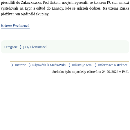
přesídlili do Zakavkazska. Pod tlakem nových represálií se koncem 19. stol. mnozí
vystěhovali na Kypr a odtud do Kanady, kde se udrželi dodnes. Na území Ruska
přežívají jen ojedinělé skupiny.
Helena Pavlincová
Kategorie
:
JKI/Křesťanství
Historie
Nápověda k MediaWiki
Odkazuje sem
Informace o stránce
Stránka byla naposledy editována 24. 10. 2024 v 19:41.