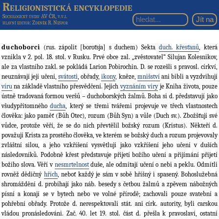
Religionistická encyklopedie
Sociologický ústav AV ČR, v.v.i.
hlavní editor
: Zdeněk R. Nešpor
duchoborci
(rus. zápolit [boroťsja] s duchem) Sekta
duch. křesťanů
, která
vznikla v 2. pol. 18. stol. v Rusku. Prvé obce zal. „zvěstovatel“ Silujan Kolesnikov,
ale za vlastního zakl. se pokládá Larion Pobirochin. D. se rozešli s pravosl. církví,
neuznávají její učení,
svátosti
, obřady,
ikony
, kněze,
mnišství
ani bibli a vyzdvihují
víru
na základě vlastního přesvědčení. Jejich
vyznáním víry
je Kniha života, pouze
ústně tradovaná formou veršů – duchoborských žalmů. Boha si d. představují jako
všudypřítomného
ducha
, který se třemi tvářemi projevuje ve třech vlastnostech
člověka: jako paměť (Bůh Otec), rozum (Bůh Syn) a vůle (Duch sv.). Zbožšťují své
vůdce, protože věří, že se do nich převtělil božský rozum (Kristus). Někteří d.
považují Krista za prostého člověka, ve kterém se božský duch a rozum projevovaly
zvláštní silou, a jeho vzkříšení vysvětlují jako vzkříšení jeho učení v duších
následovníků. Podobně křest představuje přijetí božího učení a přijímání přijetí
božího slova. Věří v
nesmrtelnost
duše, ale odmítají učení o nebi a peklu. Odmítli
rovněž dědičný
hřích
, neboť každý je sám v sobě hříšný i spasený. Bohoslužebná
shromáždění d. probíhají jako náb. besedy s četbou žalmů a zpěvem nábožných
písní a konají se v bytech nebo ve volné přírodě; zachovali pouze svatební a
pohřební obřady. Protože d. nerespektovali stát. ani círk. autority, byli carskou
vládou pronásledováni. Zač. 40. let 19. stol. část d. přešla k pravoslaví, ostatní