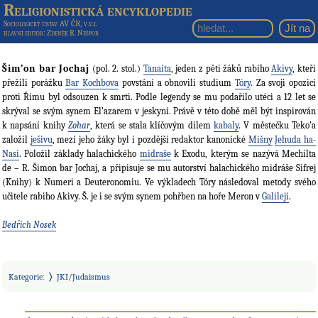
Religionistická encyklopedie
Sociologický ústav AV ČR, v.v.i.
hlavní editor
: Zdeněk R. Nešpor
Šim’on bar Jochaj
(pol. 2. stol.)
Tanaita
, jeden z pěti žáků rabiho
Akivy
, kteří
přežili porážku
Bar Kochbova
povstání a obnovili studium
Tóry
. Za svoji opozici
proti Římu byl odsouzen k smrti. Podle legendy se mu podařilo utéci a 12 let se
skrýval se svým synem El’azarem v jeskyni. Právě v této době měl být inspirován
k napsání knihy
Zohar
, která se stala klíčovým dílem
kabaly
. V městečku Teko’a
založil
ješivu
, mezi jeho žáky byl i pozdější redaktor kanonické
Mišny
Jehuda ha-
Nasi
. Položil základy halachického
midraše
k Exodu, kterým se nazývá Mechilta
de – R. Šimon bar Jochaj, a připisuje se mu autorství halachického midráše Sifrej
(Knihy) k Numeri a Deuteronomiu. Ve výkladech Tóry následoval metody svého
učitele rabiho Akivy. Š. je i se svým synem pohřben na hoře Meron v
Galileji
.
Bedřich Nosek
Kategorie
:
JKI/Judaismus