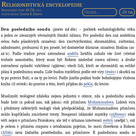
Religionistická encyklopedie
Sociologický ústav AV ČR, v.v.i.
hlavní editor
: Zdeněk R. Nešpor
Den posledního soudu
(
jawm ad-dín
) – počátek eschatologického věku
a jeden ze závazných věroučných článků islámu. Pro poslední den zná arabština
celou řadu působivých označení: den zmrtvýchvstání, shromáždění, zúčtování,
náboženství, probuzení či jen prosté, leč dostatečně důrazné, označení Hodina (
as-
sáʻa
). Podle tradice první zatroubení
anděla
Isráfíla zahubí vše živé (včetně
trubače samotného, který musí být Bohem následně znovu oživen) a druhé
zatroubení způsobí vzkříšení (
qijáma
) všech lidí, kteří se shromáždí na veliké
pláni k poslednímu soudu. Lidé budou rozděleni podle své víry (
ímán
) i skutků na
ty po pravici Boží, a na ty po levici. Podle jiného podání bude bohabojným vložena
kniha (či svitek) do pravice a těm, kteří přijdou do
pekla
, do levice.
Muslimští teologové zdaleka nejsou jednotní v otázce, zda u posledního soudu
bude hrát (a pokud ano, tak jakou) roli přímluva
Muhammadova
. Lidová víra
i představy některých teologů však předpokládají, že Muhammadova přímluva
může kupříkladu zmírňovat tresty. Stoupenci islámské mystiky (
súfismus
) však
věří nejen v přímluvu Prorokovu, ale též v účinnou intervenci
světců
(
awlijáʼ
), což
je ovšem v přímém rozporu s ortodoxním pojetím, že mezi člověkem a Bohem
(
Alláh
) není žádného prostředníka, ani přímluvce. K poslednímu soudu se