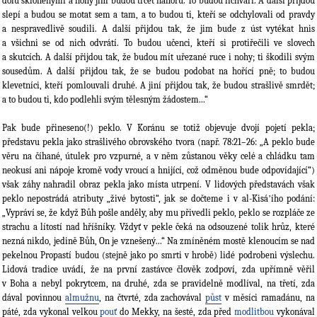
dolů skloněnými a nohy jim budou trčet nahoru. To budou lichváři. A další přijdou
slepí a budou se motat sem a tam, a to budou ti, kteří se odchylovali od pravdy
a nespravedlivě soudili. A další přijdou tak, že jim bude z úst vytékat hnis
a všichni se od nich odvrátí. To budou učenci, kteří si protiřečili ve slovech
a skutcích. A další přijdou tak, že budou mít uřezané ruce i nohy; ti škodili svým
sousedům. A další přijdou tak, že se budou podobat na hořící pně; to budou
klevetníci, kteří pomlouvali druhé. A jiní přijdou tak, že budou strašlivě smrdět;
a to budou ti, kdo podlehli svým tělesným žádostem...“
Pak bude přineseno(!) peklo. V Koránu se totiž objevuje dvojí pojetí pekla;
představu pekla jako strašlivého obrovského tvora (např. 78:21–26: „A peklo bude
věru na číhané, útulek pro vzpurné, a v něm zůstanou věky celé a chládku tam
neokusí ani nápoje kromě vody vroucí a hnijící, což odměnou bude odpovídající“)
však záhy nahradil obraz pekla jako místa utrpení. V lidových představách však
peklo nepostrádá atributy „živé bytosti“, jak se dočteme i v al-Kisáʼího podání:
„Vypráví se, že když Bůh pošle anděly, aby mu přivedli peklo, peklo se rozpláče ze
strachu a lítostí nad hříšníky. Vždyť v pekle čeká na odsouzené tolik hrůz, které
nezná nikdo, jedině Bůh, On je vznešený…“ Na zmíněném mostě klenoucím se nad
pekelnou Propastí budou (stejně jako po smrti v hrobě) lidé podrobeni výslechu.
Lidová tradice uvádí, že na první zastávce člověk zodpoví, zda upřímně věřil
v Boha a nebyl pokrytcem, na druhé, zda se pravidelně modlíval, na třetí, zda
dával povinnou
almužnu
, na čtvrté, zda zachovával
půst
v měsíci ramadánu, na
páté, zda vykonal velkou
pouť
do Mekky, na šesté, zda před
modlitbou
vykonával