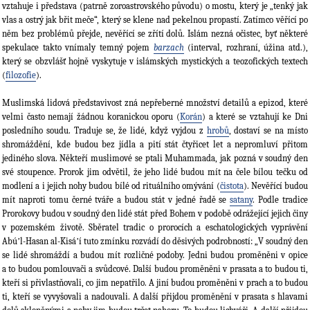
vztahuje i představa (patrně zoroastrovského původu) o mostu, který je „tenký jak
vlas a ostrý jak břit meče“, který se klene nad pekelnou propastí. Zatímco věřící po
něm bez problémů přejde, nevěřící se zřítí dolů. Islám nezná očistec, byť některé
spekulace takto vnímaly temný pojem
barzach
(interval, rozhraní, úžina atd.),
který se obzvlášť hojně vyskytuje v islámských mystických a teozofických textech
(
filozofie
).
Muslimská lidová představivost zná nepřeberné množství detailů a epizod, které
velmi často nemají žádnou koranickou oporu (
Korán
) a které se vztahují ke Dni
posledního soudu. Traduje se, že lidé, když vyjdou z
hrobů
, dostaví se na místo
shromáždění, kde budou bez jídla a pití stát čtyřicet let a nepromluví přitom
jediného slova. Někteří muslimové se ptali Muhammada, jak pozná v soudný den
své stoupence. Prorok jim odvětil, že jeho lidé budou mít na čele bílou tečku od
modlení a i jejich nohy budou bílé od rituálního omývání (
čistota
). Nevěřící budou
mít naproti tomu černé tváře a budou stát v jedné řadě se
satany
. Podle tradice
Prorokovy budou v soudný den lidé stát před Bohem v podobě odrážející jejich činy
v pozemském životě. Sběratel tradic o prorocích a eschatologických vyprávění
Abúʼl-Hasan al-Kisáʼí tuto zmínku rozvádí do děsivých podrobností: „V soudný den
se lidé shromáždí a budou mít rozličné podoby. Jedni budou proměněni v opice
a to budou pomlouvači a svůdcové. Další budou proměněni v prasata a to budou ti,
kteří si přivlastňovali, co jim nepatřilo. A jiní budou proměněni v prach a to budou
ti, kteří se vyvyšovali a nadouvali. A další přijdou proměnění v prasata s hlavami