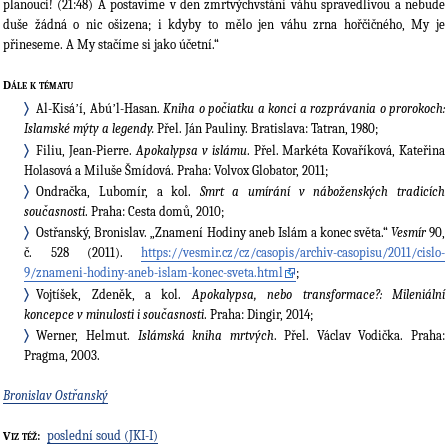
planoucí! (21:48) A postavíme v den zmrtvýchvstání váhu spravedlivou a nebude
duše žádná o nic ošizena; i kdyby to mělo jen váhu zrna hořčičného, My je
přineseme. A My stačíme si jako účetní.“
Dále k tématu
Al-Kisáʼí, Abúʼl-Hasan.
Kniha o počiatku a konci a rozprávania o prorokoch:
Islamské mýty a legendy.
Přel. Ján Pauliny. Bratislava: Tatran, 1980;
Filiu, Jean-Pierre.
Apokalypsa v islámu
. Přel. Markéta Kovaříková, Kateřina
Holasová a Miluše Šmídová. Praha: Volvox Globator, 2011;
Ondračka, Lubomír, a kol.
Smrt a umírání v náboženských tradicích
současnosti
. Praha: Cesta domů, 2010;
Ostřanský, Bronislav. „Znamení Hodiny aneb Islám a konec světa.“
Vesmír
90,
č. 528 (2011).
https://vesmir.cz/cz/casopis/archiv-casopisu/2011/cislo-
9/znameni-hodiny-aneb-islam-konec-sveta.html
;
Vojtíšek, Zdeněk, a kol.
Apokalypsa, nebo transformace?: Mileniální
koncepce v minulosti i současnosti
. Praha: Dingir, 2014;
Werner, Helmut.
Islámská kniha mrtvých
. Přel. Václav Vodička. Praha:
Pragma, 2003.
Bronislav Ostřanský
poslední soud (JKI-I)
Viz též: