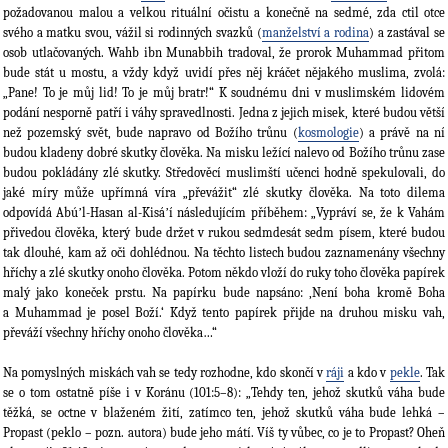
požadovanou malou a velkou rituální očistu a konečně na sedmé, zda ctil otce
svého a matku svou, vážil si rodinných svazků (
manželství a rodina
) a zastával se
osob utlačovaných. Wahb ibn Munabbih tradoval, že prorok Muhammad přitom
bude stát u mostu, a vždy když uvidí přes něj kráčet nějakého muslima, zvolá:
„Pane! To je můj lid! To je můj bratr!“ K soudnému dni v muslimském lidovém
podání nesporně patří i váhy spravedlnosti. Jedna z jejich misek, které budou větší
než pozemský svět, bude napravo od Božího trůnu (
kosmologie
) a právě na ní
budou kladeny dobré skutky člověka. Na misku ležící nalevo od Božího trůnu zase
budou pokládány zlé skutky. Středověcí muslimští učenci hodně spekulovali, do
jaké míry může upřímná víra „převážit“ zlé skutky člověka. Na toto dilema
odpovídá Abúʼl-Hasan al-Kisáʼí následujícím příběhem: „Vypráví se, že k Vahám
přivedou člověka, který bude držet v rukou sedmdesát sedm písem, které budou
tak dlouhé, kam až oči dohlédnou. Na těchto listech budou zaznamenány všechny
hříchy a zlé skutky onoho člověka. Potom někdo vloží do ruky toho člověka papírek
malý jako koneček prstu. Na papírku bude napsáno: ‚Není boha kromě Boha
a Muhammad je posel Boží.‘ Když tento papírek přijde na druhou misku vah,
převáží všechny hříchy onoho člověka…“
Na pomyslných miskách vah se tedy rozhodne, kdo skončí v
ráji
a kdo v
pekle
. Tak
se o tom ostatně píše i v Koránu (101:5–8): „Tehdy ten, jehož skutků váha bude
těžká, se octne v blaženém žití, zatímco ten, jehož skutků váha bude lehká –
Propast (peklo – pozn. autora) bude jeho mátí. Víš ty vůbec, co je to Propast? Oheň