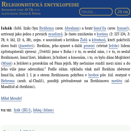
Religionistická encyklopedie
Sociologický ústav AV ČR, v.v.i.
hlavní editor
: Zdeněk R. Nešpor
Ishák
(bibl. Izák) Syn
Ibráhíma
(srov.
Abraham
) a bratr
Ismá‘íla
(srov.
Izmael
),
uctívaný jako jeden z prvních
muslimů
. Je často zmiňován v
koránu
(2: 127-134, 3:
78, 4: 161, 12: 6, 38), zejm. v souvislosti s kritikou
Židů
a
křesťanů
, kteří pokřivili
slovo boží (
jinověrci
). Ibráhím, jeho synové a další
proroci
(včetně
Ježíše
) lidem
zpřístupňovali zjevení: „Uvěřili jsme v Boha i v to, co seslal nám, i v to, co seslal
Ibráhímovi, Ismá‘ílovi, Ishákovi, Ja‘kúbovi a kmenům, i to, co bylo dáno Mojžíšovi
(
Músá
) a Ježíšovi a prorokům od Pána jejich. My nečiníme rozdíl mezi nimi a do
Jeho vůle jsme odevzdáni.“ Podle islám. výkladu však měl Ibráhím obětovat
Ismá‘íla, nikoli I. I. je s otcem Ibráhímem pohřben v
hrobce
pův. žid. svatyně v
Hebronu
(arab. al-Chalíl), později přebudované na Ibráhímovu
mešitu
(al-
Masdžid al-ibráhímí).
Miloš Mendel
Izák (JKI-J)
,
Isháq (Islam)
Viz též: