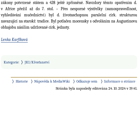
zákony potvrzené státem a 428 ještě zpřísněné. Navzdory těmto opatřením d.
v Africe přežil až do 7. stol. – Přes nesporné výstřelky (samospravedlnost,
vyhledávání mučednictví) byl d. životaschopnou paralelní círk. strukturou
navazující na starokř. tradice. Byl potlačen mocensky s odvoláním na Augustinovu
obhajobu násilím udržované círk. jednoty.
Lenka Karfíková
Kategorie
:
JKI/Křesťanství
Historie
Nápověda k MediaWiki
Odkazuje sem
Informace o stránce
Stránka byla naposledy editována 24. 10. 2024 v 19:41.