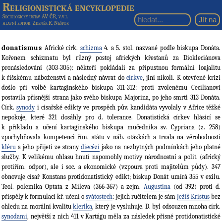
Religionistická encyklopedie
Sociologický ústav AV ČR, v.v.i.
hlavní editor
: Zdeněk R. Nešpor
donatismus
Africké círk.
schizma
4. a 5. stol. nazvané podle biskupa Donáta.
Kořenem schizmatu byl různý postoj afrických křesťanů za Diokleciánova
pronásledování (303-305): někteří pokládali za přípustnou formální loajalitu
k říšskému náboženství a následný návrat do
církve
, jiní nikoli. K otevřené krizi
došlo při volbě kartaginského biskupa 311-312: proti zvolenému Cecilianovi
postavila přísnější strana jako svého biskupa Majorina, po jeho smrti 313 Donáta.
Círk.
synody
i císařské edikty ve prospěch pův. kandidáta vyvolaly v Africe těžké
nepokoje, které 321 dosáhly pro d. tolerance. Donatistická církev hlásící se
k příkladu a učení kartaginského biskupa mučedníka sv. Cypriana (z. 258)
zpochybňovala kompetenci řím. státu v náb. otázkách a trvala na věrohodnosti
kléru
a jeho přijetí ze strany
diecézí
jako na nezbytných podmínkách jeho platné
služby. K velikému ohlasu hnutí napomohly motivy národnostní a polit. (africký
protiřím. odpor), ale i soc. a ekonomické (vzpoura proti majitelům půdy). 347
obnovuje císař Konstans protidonatistický edikt; biskup Donát umírá 355 v exilu.
Teol. polemika Optata z Mileva (366-367) a zejm.
Augustina
(od 392) proti d.
přispěly k formulaci kř. učení o
svátostech
: jejich ručitelem je sám
Ježíš Kristus
bez
ohledu na morální kvalitu
klerika
, který je vysluhuje. D. byl odsouzen mnoha círk.
synodami
, největší z nich 411 v Kartágu měla za následek přísné protidonatistické