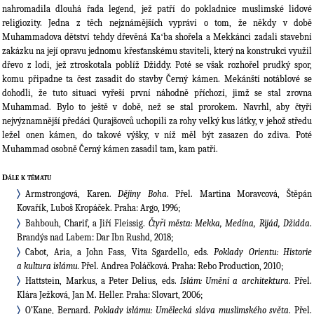
nahromadila dlouhá řada legend, jež patří do pokladnice muslimské lidové
religiozity. Jedna z těch nejznámějších vypráví o tom, že někdy v době
Muhammadova dětství tehdy dřevěná Kaʻba shořela a Mekkánci zadali stavební
zakázku na její opravu jednomu křesťanskému staviteli, který na konstrukci využil
dřevo z lodi, jež ztroskotala poblíž Džiddy. Poté se však rozhořel prudký spor,
komu připadne ta čest zasadit do stavby Černý kámen. Mekánští notáblové se
dohodli, že tuto situaci vyřeší první náhodně příchozí, jimž se stal zrovna
Muhammad. Bylo to ještě v době, než se stal prorokem. Navrhl, aby čtyři
nejvýznamnější předáci Qurajšovců uchopili za rohy velký kus látky, v jehož středu
ležel onen kámen, do takové výšky, v níž měl být zasazen do zdiva. Poté
Muhammad osobně Černý kámen zasadil tam, kam patří.
Dále k tématu
Armstrongová, Karen.
Dějiny Boha
. Přel. Martina Moravcová, Štěpán
Kovařík, Luboš Kropáček. Praha: Argo, 1996;
Bahbouh, Charif, a Jiří Fleissig.
Čtyři města: Mekka, Medína, Rijád, Džidda
.
Brandýs nad Labem: Dar Ibn Rushd, 2018;
Cabot, Aria, a John Fass, Vita Sgardello, eds.
Poklady Orientu: Historie
a kultura islámu.
Přel. Andrea Poláčková. Praha: Rebo Production, 2010;
Hattstein, Markus, a Peter Delius, eds.
Islám: Umění a architektura
. Přel.
Klára Ježková, Jan M. Heller. Praha: Slovart, 2006;
O’Kane, Bernard.
Poklady islámu: Umělecká sláva muslimského světa
. Přel.