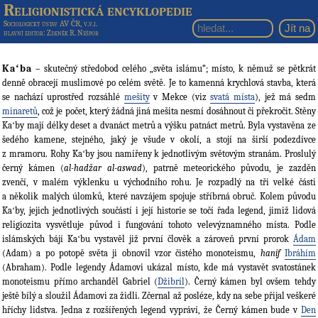
Religionistická encyklopedie
Sociologický ústav AV ČR, v.v.i.
hlavní editor
: Zdeněk R. Nešpor
Kaʻba
– skutečný středobod celého „světa islámu“; místo, k němuž se pětkrát
denně obracejí muslimové po celém světě. Je to kamenná krychlová stavba, která
se nachází uprostřed rozsáhlé
mešity
v Mekce (viz
svatá místa
), jež má sedm
minaretů
, což je počet, který žádná jiná mešita nesmí dosáhnout či překročit. Stěny
Kaʻby mají délky deset a dvanáct metrů a výšku patnáct metrů. Byla vystavěna ze
šedého kamene, stejného, jaký je všude v okolí, a stojí na širší podezdívce
z mramoru. Rohy Kaʻby jsou namířeny k jednotlivým světovým stranám. Proslulý
černý kámen (
al-hadžar al-aswad
), patrně meteorického původu, je zazděn
zvenčí, v malém výklenku u východního rohu. Je rozpadlý na tři velké části
a několik malých úlomků, které navzájem spojuje stříbrná obruč. Kolem původu
Kaʻby, jejich jednotlivých součástí i její historie se točí řada legend, jimiž lidová
religiozita vysvětluje původ i fungování tohoto velevýznamného místa. Podle
islámských bájí Kaʻbu vystavěl již první člověk a zároveň první prorok
Ádam
(Adam) a po potopě světa ji obnovil vzor čistého monoteismu,
haníf
Ibráhím
(Abraham). Podle legendy Ádamovi ukázal místo, kde má vystavět svatostánek
monoteismu přímo archanděl Gabriel (
Džibríl
). Černý kámen byl ovšem tehdy
ještě bílý a sloužil Ádamovi za židli. Zčernal až posléze, kdy na sebe přijal veškeré
hříchy lidstva. Jedna z rozšířených legend vypráví, že Černý kámen bude v
Den