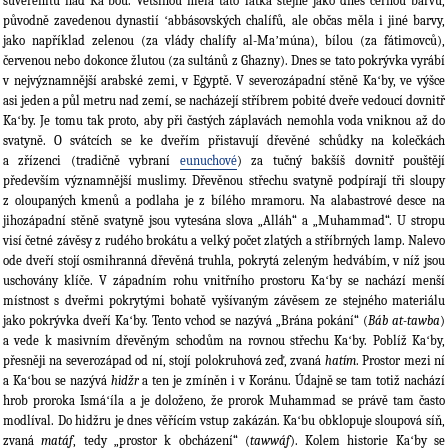
suverenitu nad Kaʻbou. Většinou měla tato látka stejně jako dnes černou barvu,
původně zavedenou dynastií ʻabbásovských chalífů, ale občas měla i jiné barvy,
jako například zelenou (za vlády chalífy al-Maʼmúna), bílou (za fátimovců),
červenou nebo dokonce žlutou (za sultánů z Ghazny). Dnes se tato pokrývka vyrábí
v nejvýznamnější arabské zemi, v Egyptě. V severozápadní stěně Kaʻby, ve výšce
asi jeden a půl metru nad zemí, se nacházejí stříbrem pobité dveře vedoucí dovnitř
Kaʻby. Je tomu tak proto, aby při častých záplavách nemohla voda vniknou až do
svatyně. O svátcích se ke dveřím přistavují dřevěné schůdky na kolečkách
a zřízenci (tradičně vybraní
eunuchové
) za tučný bakšíš dovnitř pouštějí
především významnější muslimy. Dřevěnou střechu svatyně podpírají tři sloupy
z oloupaných kmenů a podlaha je z bílého mramoru. Na alabastrové desce na
jihozápadní stěně svatyně jsou vytesána slova „Alláh“ a „Muhammad“. U stropu
visí četné závěsy z rudého brokátu a velký počet zlatých a stříbrných lamp. Nalevo
ode dveří stojí osmihranná dřevěná truhla, pokrytá zeleným hedvábím, v níž jsou
uschovány klíče. V západním rohu vnitřního prostoru Kaʻby se nachází menší
místnost s dveřmi pokrytými bohatě vyšívaným závěsem ze stejného materiálu
jako pokrývka dveří Kaʻby. Tento vchod se nazývá „Brána pokání“ (
Báb at-tawba
)
a vede k masivním dřevěným schodům na rovnou střechu Kaʻby. Poblíž Kaʻby,
přesněji na severozápad od ní, stojí polokruhová zeď, zvaná
hatím
. Prostor mezi ní
a Kaʻbou se nazývá
hidžr
a ten je zmíněn i v Koránu. Údajně se tam totiž nachází
hrob proroka Ismáʻíla a je doloženo, že prorok Muhammad se právě tam často
modlíval. Do hidžru je dnes věřícím vstup zakázán. Kaʻbu obklopuje sloupová síň,
zvaná
matáf
, tedy „prostor k obcházení“ (
tawwáf
). Kolem historie Kaʻby se