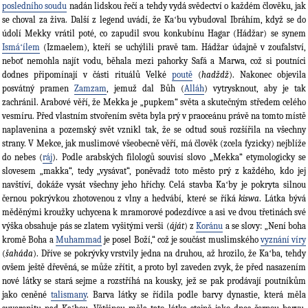
posledního soudu
nadán lidskou řečí a tehdy vydá svědectví o každém člověku, jak
se choval za živa. Další z legend uvádí, že Kaʻbu vybudoval Ibráhím, když se do
údolí Mekky vrátil poté, co zapudil svou konkubínu Hagar (Hádžar) se synem
Ismáʻílem
(Izmaelem), kteří se uchýlili pravě tam. Hádžar údajně v zoufalství,
neboť nemohla najít vodu, běhala mezi pahorky Safá a Marwa, což si poutníci
dodnes připomínají v části rituálů Velké
poutě
(
hadždž
). Nakonec objevila
posvátný pramen
Zamzam
, jemuž dal Bůh (
Alláh
) vytrysknout, aby je tak
zachránil. Arabové věří, že Mekka je „pupkem“ světa a skutečným středem celého
vesmíru. Před vlastním stvořením světa byla prý v praoceánu právě na tomto místě
naplavenina a pozemský svět vznikl tak, že se odtud souš rozšířila na všechny
strany. V Mekce, jak muslimové všeobecně věří, má člověk (zcela fyzicky) nejblíže
do nebes (
ráj
). Podle arabských filologů souvisí slovo „Mekka“ etymologicky se
slovesem „makka“, tedy „vysávat“, poněvadž toto město prý z každého, kdo jej
navštíví, dokáže vysát všechny jeho hříchy. Celá stavba Kaʻby je pokryta silnou
černou pokrývkou zhotovenou z vlny a hedvábí, které se říká
kiswa
. Látka bývá
měděnými kroužky uchycena k mramorové podezdívce a asi ve dvou třetinách své
výška obsahuje pás se zlatem vyšitými verši (
áját
) z
Koránu
a se slovy: „Není boha
kromě Boha a
Muhammad
je posel Boží,“ což je součást muslimského
vyznání víry
(
šaháda
). Dříve se pokrývky vrstvily jedna na druhou, až hrozilo, že Kaʻba, tehdy
ovšem ještě dřevěná, se může zřítit, a proto byl zaveden zvyk, že před nasazením
nové látky se stará sejme a rozstříhá na kousky, jež se pak prodávají poutníkům
jako ceněné
talismany
. Barva látky se řídila podle barvy dynastie, která měla