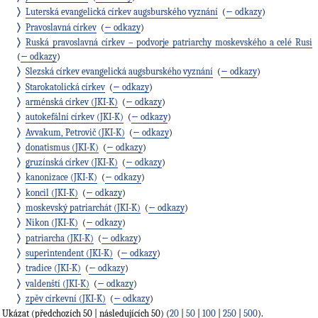
Luterská evangelická církev augsburského vyznání
‎
(
← odkazy
)
Pravoslavná církev
‎
(
← odkazy
)
Ruská pravoslavná církev – podvorje patriarchy moskevského a celé Rusi
‎
(
← odkazy
)
Slezská církev evangelická augsburského vyznání
‎
(
← odkazy
)
Starokatolická církev
‎
(
← odkazy
)
arménská církev (JKI-K)
‎
(
← odkazy
)
autokefální církev (JKI-K)
‎
(
← odkazy
)
Avvakum, Petrovič (JKI-K)
‎
(
← odkazy
)
donatismus (JKI-K)
‎
(
← odkazy
)
gruzínská církev (JKI-K)
‎
(
← odkazy
)
kanonizace (JKI-K)
‎
(
← odkazy
)
koncil (JKI-K)
‎
(
← odkazy
)
moskevský patriarchát (JKI-K)
‎
(
← odkazy
)
Nikon (JKI-K)
‎
(
← odkazy
)
patriarcha (JKI-K)
‎
(
← odkazy
)
superintendent (JKI-K)
‎
(
← odkazy
)
tradice (JKI-K)
‎
(
← odkazy
)
valdenští (JKI-K)
‎
(
← odkazy
)
zpěv církevní (JKI-K)
‎
(
← odkazy
)
Ukázat (předchozích 50 | následujících 50) (
20
|
50
|
100
|
250
|
500
).