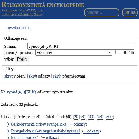
Religionistická encyklopedie
Sociologický ústav AV ČR, v.v.i.
hlavní editor
: Zdeněk R. Nešpor
←
synod(a) (JKI-K)
Odkazuje sem
Strana:
Jmenný prostor:
Obrátit
výběr
Filtry
skrýt
vložení |
skrýt
odkazy |
skrýt
přesměrování
Na
synod(a) (JKI-K)
odkazují tyto stránky:
Zobrazeno 22 položek.
Ukázat (předchozích 50 | následujících 50) (
20
|
50
|
100
|
250
|
500
).
Českobratrská církev evangelická
‎
(
← odkazy
)
Evangelická církev augsburského vyznání
‎
(
← odkazy
)
Jednota bratrská
‎
(
← odkazy
)