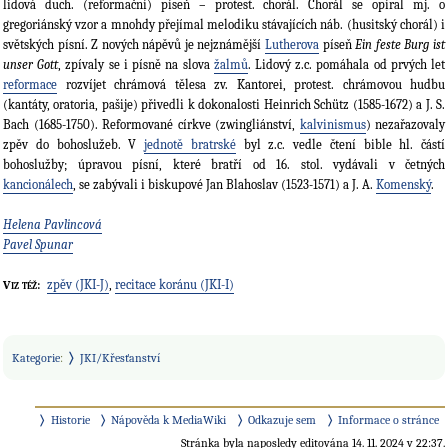
lidová duch. (reformační) píseň – protest. chorál. Chorál se opíral mj. o
gregoriánský vzor a mnohdy přejímal melodiku stávajících náb. (husitský chorál) i
světských písní. Z nových nápěvů je nejznámější
Lutherova
píseň
Ein feste Burg ist
unser Gott
, zpívaly se i písně na slova
žalmů
. Lidový z.c. pomáhala od prvých let
reformace
rozvíjet chrámová tělesa zv. Kantorei, protest. chrámovou hudbu
(kantáty, oratoria, pašije) přivedli k dokonalosti Heinrich Schütz (1585-1672) a J. S.
Bach (1685-1750). Reformované církve (zwingliánství,
kalvinismus
) nezařazovaly
zpěv do bohoslužeb. V
jednotě bratrské
byl z.c. vedle čtení bible hl. částí
bohoslužby; úpravou písní, které bratří od 16. stol. vydávali v četných
kancionálech
, se zabývali i biskupové Jan Blahoslav (1523-1571) a J. A.
Komenský
.
Helena Pavlincová
Pavel Spunar
zpěv (JKI-J)
,
recitace koránu (JKI-I)
Viz též:
Kategorie
:
JKI/Křesťanství
Historie
Nápověda k MediaWiki
Odkazuje sem
Informace o stránce
Stránka byla naposledy editována 14. 11. 2024 v 22:37.