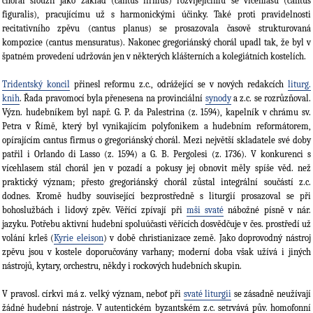
chorál sloužil jako základ (cantus firmus) rozvíjejícímu se vícehlasu (cantus
figuralis), pracujícímu už s harmonickými účinky. Také proti pravidelnosti
recitativního zpěvu (cantus planus) se prosazovala časově strukturovaná
kompozice (cantus mensuratus). Nakonec gregoriánský chorál upadl tak, že byl v
špatném provedení udržován jen v některých klášterních a kolegiátních kostelích.
Tridentský koncil
přinesl reformu z.c., odrážející se v nových redakcích
liturg.
knih
. Řada pravomocí byla přenesena na provinciální
synody
a z.c. se rozrůzňoval.
Význ. hudebníkem byl např. G. P. da Palestrina (z. 1594), kapelník v chrámu sv.
Petra v Římě, který byl vynikajícím polyfonikem a hudebním reformátorem,
opírajícím cantus firmus o gregoriánský chorál. Mezi největší skladatele své doby
patřil i Orlando di Lasso (z. 1594) a G. B. Pergolesi (z. 1736). V konkurenci s
vícehlasem stál chorál jen v pozadí a pokusy jej obnovit měly spíše věd. než
praktický význam; přesto gregoriánský chorál zůstal integrální součástí z.c.
dodnes. Kromě hudby související bezprostředně s liturgií prosazoval se při
bohoslužbách i lidový zpěv. Věřící zpívají při
mši svaté
nábožné písně v nár.
jazyku. Potřebu aktivní hudební spoluúčasti věřících dosvědčuje v čes. prostředí už
volání krleš (
Kyrie eleison
) v době christianizace země. Jako doprovodný nástroj
zpěvu jsou v kostele doporučovány varhany; moderní doba však užívá i jiných
nástrojů, kytary, orchestru, někdy i rockových hudebních skupin.
V pravosl. církvi má z. velký význam, neboť při
svaté liturgii
se zásadně neužívají
žádné hudební nástroje. V autentickém byzantském z.c. setrvává pův. homofonní