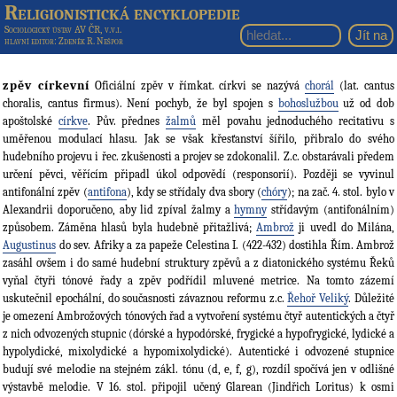
Religionistická encyklopedie
Sociologický ústav AV ČR, v.v.i.
hlavní editor
: Zdeněk R. Nešpor
zpěv církevní
Oficiální zpěv v římkat. církvi se nazývá
chorál
(lat. cantus
choralis, cantus firmus). Není pochyb, že byl spojen s
bohoslužbou
už od dob
apoštolské
církve
. Pův. přednes
žalmů
měl povahu jednoduchého recitativu s
uměřenou modulací hlasu. Jak se však křesťanství šířilo, přibralo do svého
hudebního projevu i řec. zkušenosti a projev se zdokonalil. Z.c. obstarávali předem
určení pěvci, věřícím připadl úkol odpovědí (responsorií). Později se vyvinul
antifonální zpěv (
antifona
), kdy se střídaly dva sbory (
chóry
); na zač. 4. stol. bylo v
Alexandrii doporučeno, aby lid zpíval žalmy a
hymny
střídavým (antifonálním)
způsobem. Záměna hlasů byla hudebně přitažlivá;
Ambrož
ji uvedl do Milána,
Augustinus
do sev. Afriky a za papeže Celestina I. (422-432) dostihla Řím. Ambrož
zasáhl ovšem i do samé hudební struktury zpěvů a z diatonického systému Řeků
vyňal čtyři tónové řady a zpěv podřídil mluvené metrice. Na tomto zázemí
uskutečnil epochální, do současnosti závaznou reformu z.c.
Řehoř Veliký
. Důležité
je omezení Ambrožových tónových řad a vytvoření systému čtyř autentických a čtyř
z nich odvozených stupnic (dórské a hypodórské, frygické a hypofrygické, lydické a
hypolydické, mixolydické a hypomixolydické). Autentické i odvozené stupnice
budují své melodie na stejném zákl. tónu (d, e, f, g), rozdíl spočívá jen v odlišné
výstavbě melodie. V 16. stol. připojil učený Glarean (Jindřich Loritus) k osmi