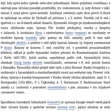
styl, kdy zpívá jeden zpěvák nebo sbor jednohlasně. Místo polyfonie (vícehlasu) a
nástrojů jsou užívány jemnější prostředky, tzv. izokratemata, tj. noty držené v zákl.
tónině, k nimž pěvec zpívá melodii. Antifonní (střídavý) zpěv dvou pěvců či sborů
se uplatňuje na celém kř. Východě od přelomu 1. a 2. století. Později (od 8. stol.)
spočíval z.c. na 8 tónech neboli hlasech. Byzantská liturgie po syrskoantiochejském
vzoru oblibovala zejm. hymny. Pův. krátké předzpěvy, vsuvky a dozpěvy
v žalmech, k úvodnímu
Kyrie
i závěrečnému
Amen
(
tropary
) se rozrůstaly ve
strofické hymny,
kondaky
(pův. poémy na bibl. náměty; patří k nim také
chvalozpěv
akafist
), a posléze v celé cykly hymnů, kánony (tj. tropary zarámované
9
ikosy
). Kánony se koncem 7. stol. rozšířily zvl. v prostředí jeruzalémských
klášterů, odkud je podle byzantské tradice přenesl do Konstantinopole Andreas
z Kréty (650-720). Jejich soubor, uspořádaný podle círk. byzantských tónin,
obsahuje
liturg. kniha
oktoich
(osmihlasník), sestavená v 8. stol. patrně Janem
z Damašku. Byzantský obřad přejali také vých. a jižní Slované. Ruský liturgický z.c.
vycházející z byzantských a starobulharských vzorů má svébytné rysy. Pravosl. círk.
sbory, hymny a kantáty komponovali v Rusku téměř všichni skladatelé, např. D. S.
Bortnjanskij (1751-1825), P. I. Čajkovskij, A. T. Grečaninov, S. Rachmaninov. Staré
zásady z.c. zachovali v pravoslaví
staroobřadníci
s pův. záznamy v tzv. krjukové
(neumové) notaci.
Specifikem luterských bohoslužeb (
luterství
) je zpívaná liturgie téměř všech jejích
částí (kromě kázání a společné recitace
vyznání víry
), jejímž středem se stala