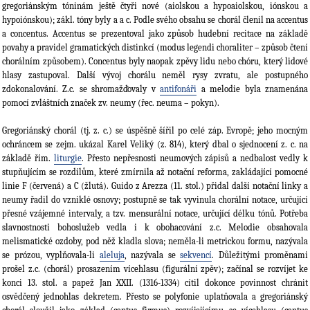
gregoriánským tóninám ještě čtyři nové (aiolskou a hypoaiolskou, iónskou a
hypoiónskou); zákl. tóny byly a a c. Podle svého obsahu se chorál členil na accentus
a concentus. Accentus se prezentoval jako způsob hudební recitace na základě
povahy a pravidel gramatických distinkcí (modus legendi choraliter – způsob čtení
chorálním způsobem). Concentus byly naopak zpěvy lidu nebo chóru, který lidové
hlasy zastupoval. Další vývoj chorálu neměl rysy zvratu, ale postupného
zdokonalování. Z.c. se shromažďovaly v
antifonáři
a melodie byla znamenána
pomocí zvláštních značek zv. neumy (řec. neuma – pokyn).
Gregoriánský chorál (tj. z. c.) se úspěšně šířil po celé záp. Evropě; jeho mocným
ochráncem se zejm. ukázal Karel Veliký (z. 814), který dbal o sjednocení z. c. na
základě řím.
liturgie
. Přesto nepřesnosti neumových zápisů a nedbalost vedly k
stupňujícím se rozdílům, které zmírnila až notační reforma, zakládající pomocné
linie F (červená) a C (žlutá). Guido z Arezza (11. stol.) přidal další notační linky a
neumy řadil do vzniklé osnovy; postupně se tak vyvinula chorální notace, určující
přesné vzájemné intervaly, a tzv. mensurální notace, určující délku tónů. Potřeba
slavnostnosti bohoslužeb vedla i k obohacování z.c. Melodie obsahovala
melismatické ozdoby, pod něž kladla slova; neměla-li metrickou formu, nazývala
se prózou, vyplňovala-li
aleluja
, nazývala se
sekvencí
. Důležitými proměnami
prošel z.c. (chorál) prosazením vícehlasu (figurální zpěv); začínal se rozvíjet ke
konci 13. stol. a papež Jan XXII. (1316-1334) cítil dokonce povinnost chránit
osvědčený jednohlas dekretem. Přesto se polyfonie uplatňovala a gregoriánský