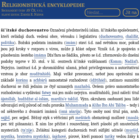
Religionistická encyklopedie
Sociologický ústav AV ČR, v.v.i.
hlavní editor
: Zdeněk R. Nešpor
ší'itské duchovenstvo
Označení představitelů islám. ší‘itského společenství,
kteří ovládají duch. vedení obce, věrouku i legislativu (
duchovenstvo
,
chalífát
,
politika
). Božská podstata imámátu (
imám
) staví š.d. nad světskou moc, pokud
jsou její kroky v rozporu s vírou, může jí klást odpor. Vznik š.d. je spojován s
působením šestého
imáma
Dža‘fara as-Sádika, přesto se š.d. zformovalo do dnešní
podoby teprve v 10. stol. v hl. centrech ší‘itské vzdělanosti (
Komm
;
Nadžaf
).
Nejvýzn. institucí š.d. je shromáždění ulamá, jehož privilegovanou a autoritativní
vrstvou je sbor
mudžtahidů
. Mají velké pravomoci, neboť jsou oprávněni na
základě
koránu
a
achbárů
samostatně rozhodovat (
idžtihád
), zatímco sunnitští
duchovní se řídí jedním ze čtyř uznaných
mazhabů
. Ovšem právo samostatného
rozhodování a vydávání
fatwy
má jen málo nejvýzn. mudžtahidů, jimž náleží titul
ájatolláh
,
hudždžat al-islám
,
mardža‘e taklíd
. Význ. okruhem osobností jsou lidé
odvozující svůj původ od rodu proroka
Muhammada
a
Alího Ibn Abí Táliba
– tedy i
od některého z dvanácti imámů (
isná ašaríja
). Tyto osoby nosí titul pán, arab.
sajjid
, per. sejjed. Běžný styk s věřícími při
mešitách
obstarávají mollové (
maulá
;
per. též píšnamáz). K nim lze přičíst i rouzechány, kteří působí při smutečních
mysteriích (
ta‘zije
). Zvláštní kategorii duchovních tvoří súfijští učitelé (
muršid
,
mystika
,
bratrstva mystická
),
šajchové
, pírové, kteří pomocí
taríky
vedou žáky k