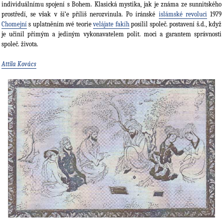
individuálnímu spojení s Bohem. Klasická mystika, jak je známa ze sunnitského
prostředí, se však v ší‘e příliš nerozvinula. Po íránské
islámské revoluci
1979
Chomejní
s uplatněním své teorie
velájate fakíh
posílil společ. postavení š.d., když
je učinil přímým a jediným vykonavatelem polit. moci a garantem správnosti
společ. života.
Attila Kovács