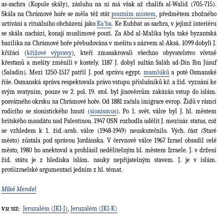
as-sachra (Kopule skály), zásluhu na ní má však až chalífa al-Walíd (705-715).
Skála na Chrámové hoře se měla též stát
poutním místem
, předmětem zbožného
uctívání a rituálního obcházení jako
Ka‘ba
. Ke Kubbat as-sachra, v jejímž interiéru
se skála nachází, konají muslimové pouti. Za Abd al-Malika byla také byzantská
bazilika na Chrámové hoře přebudována v mešitu s názvem al-Aksá. 1099 dobyli J.
křižáci (
křížové výpravy
), kteří zmasakrovali všechno obyvatelstvo včetně
křesťanů a mešity změnili v kostely. 1187 J. dobyl sultán Saláh ad-Dín Ibn Júsuf
(Saladin). Mezi 1250-1517 patřil J. pod správu egypt.
mamlúků
a poté Osmanské
říše. Osmanská správa respektovala právo vstupu příslušníků kř. a žid. vyznání ke
svým svatyním, pouze ve 2. pol. 19. stol. byl jinověrcům zakázán vstup do islám.
posvátného okrsku na Chrámové hoře. Od 1881 začala imigrace evrop. Židů v rámci
rodícího se sionistického hnutí (
sionismus
). Po 1. svět. válce byl J. hl. městem
britského mandátu nad Palestinou. 1947 OSN rozhodla udělit J. mezinár. status, což
se vzhledem k 1. žid.-arab. válce (1948-1949) neuskutečnilo. Vých. část (Staré
město) zůstala pod správou Jordánska. V červnové válce 1967 Izrael obsadil celé
město, 1980 ho anektoval a prohlásil nedělitelným hl. městem Izraele. J. v držení
žid. státu je z hlediska islám. nauky nepřijatelným stavem. J. je v islám.
protiizraelské argumentaci jedním z hl. témat.
Miloš Mendel
Jeruzalém (JKI-J)
,
Jeruzalém (JKI-K)
Viz též: