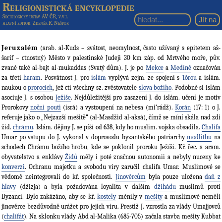
Religionistická encyklopedie
Sociologický ústav AV ČR, v.v.i.
hlavní editor
: Zdeněk R. Nešpor
Jeruzalém
(arab. al-Kuds – svátost, neomylnost, často užívaný s epitetem aš-
šaríf – ctnostný) Město v palestinské Judeji 30 km záp. od Mrtvého moře, pův.
zvané také al-bajt al-mukaddas (Svatý dům). J. je po
Mekce
a
Medíně
označován
za třetí
haram
. Posvátnost J. pro
islám
vyplývá zejm. ze spojení s
Tórou
a islám.
naukou o
prorocích
, jež ctí všechny sz. zvěstovatele
slova božího
. Podobně si islám
asociuje J. s osobou
Ježíše
. Nejdůležitější pro zasazení J. do islám. učení je motiv
Prorokovy
noční pouti
(isrá) a vystoupení na nebesa (mi‘rádž).
Korán
(17: 1) o J.
referuje jako o „Nejzazší mešitě“ (al-Masdžid al-aksá), čímž se míní skála nad zdí
žid.
chrámu
. Islám. dějiny J. se píší od 638, kdy ho muslim. vojska obsadila.
Chalífa
Umar po vstupu do J. vykonal v doprovodu byzantského patriarchy
modlitbu
na
schodech Chrámu božího hrobu, kde se poklonil proroku Ježíši. Kř. řec. a aram.
obyvatelstvo a enklávy
Židů
měly i poté značnou autonomii a nebyly nuceny ke
konverzi
. Ochranu majetku a svobodu víry zaručil chalífa Umar. Muslimové se
vědomě neintegrovali do kř. společnosti.
Jinověrcům
byla pouze uložena
daň z
hlavy
(džizja) a byla požadována loyalita v dalším
džihádu
muslimů proti
Byzanci. Bylo zakázáno, aby se kř.
kostely
měnily v
mešity
a muslimové neměli
jinověrce bezdůvodně urážet pro jejich víru. Prestiž J. vzrostla za vlády Umajjovců
(
chalífát
). Na sklonku vlády Abd al-Malika (685-705) začala stavba mešity Kubbat