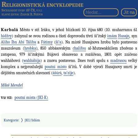
Religionistická encyklopedie
Sociologický ústav AV ČR, v.v.i.
hlavní editor
: Zdeněk R. Nešpor
Karbalá
Město v stř. Iráku, v jehož blízkosti 10. října 680 (10. muharramu 61
hidžry
) zahynul se svou rodinou a částí doprovodu třetí ší‘itský
imám
Husajn
, syn
Alího Ibn Abí Táliba
a
Fátimy
(
ší‘a
). Na místě Husajnova hrobu bylo postaveno
mauzoleum (
hrobka
), 850 abbásovským
chalífou
al-Mutawakkilem zbořeno a
zatopeno, 979 ší‘itskými Bújovci obnoveno a rozšířeno, 1801 opět zničeno
wahhábovci (
wahhábíja
) a znovu postaveno. Dnes tvoří spolu s
madrasou
velký
komplex a nejproslulejší
poutní místo
ší‘itů. V době výročí Husajnovy smrti je
dějištěm smutečních slavností (
ášúrá
,
ta‘zije
).
Miloš Mendel
poutní místa (JKI-K)
Viz též:
Kategorie
:
JKI/Islám