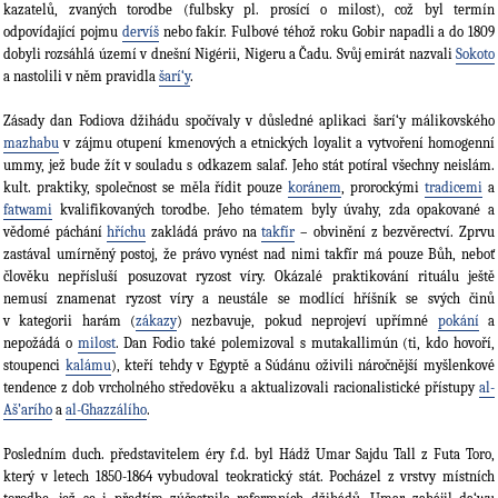
kazatelů, zvaných torodbe (fulbsky pl. prosící o milost), což byl termín
odpovídající pojmu
dervíš
nebo fakír. Fulbové téhož roku Gobir napadli a do 1809
dobyli rozsáhlá území v dnešní Nigérii, Nigeru a Čadu. Svůj emirát nazvali
Sokoto
a nastolili v něm pravidla
šarí‘y
.
Zásady dan Fodiova džihádu spočívaly v důsledné aplikaci šarí‘y málikovského
mazhabu
v zájmu otupení kmenových a etnických loyalit a vytvoření homogenní
ummy, jež bude žít v souladu s odkazem salaf. Jeho stát potíral všechny neislám.
kult. praktiky, společnost se měla řídit pouze
koránem
, prorockými
tradicemi
a
fatwami
kvalifikovaných torodbe. Jeho tématem byly úvahy, zda opakované a
vědomé páchání
hříchu
zakládá právo na
takfír
– obvinění z bezvěrectví. Zprvu
zastával umírněný postoj, že právo vynést nad nimi takfír má pouze Bůh, neboť
člověku nepřísluší posuzovat ryzost víry. Okázalé praktikování rituálu ještě
nemusí znamenat ryzost víry a neustále se modlící hříšník se svých činů
v kategorii harám (
zákazy
) nezbavuje, pokud neprojeví upřímné
pokání
a
nepožádá o
milost
. Dan Fodio také polemizoval s mutakallimún (ti, kdo hovoří,
stoupenci
kalámu
), kteří tehdy v Egyptě a Súdánu oživili náročnější myšlenkové
tendence z dob vrcholného středověku a aktualizovali racionalistické přístupy
al-
Aš’arího
a
al-Ghazzálího
.
Posledním duch. představitelem éry f.d. byl Hádž Umar Sajdu Tall z Futa Toro,
který v letech 1850-1864 vybudoval teokratický stát. Pocházel z vrstvy místních