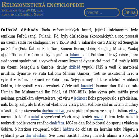
Religionistická encyklopedie
Sociologický ústav AV ČR, v.v.i.
hlavní editor
: Zdeněk R. Nešpor
fulbské džihády
Řada reformistických hnutí, jejichž iniciátorem bylo
etnikum Fulbů (angl. Fulani). F.d. byly důsledkem ekonomických a soc. procesů
na území států rozkládajících se v 15.-19. stol. v saharské části Afriky od Senegalu
po Súdán (Futa Ďallon, Futa Toro, Kanem Bornu, Gobir, Songhaj, Masina, Wadaj
aj.). Příklon k reformisticky pojatému
islámu
dal Fulbům ideový nástroj pro
sjednocení společnosti a vytvoření centralizované dynastické moci. F.d. začaly 1680
na území Senegalu a Gambie, druhý
džihád
vypukl 1725 a vedl k nastolení
muslim. dynastie ve Futa Ďallonu (dnešní Guinea), třetí se uskutečnil 1776 a
vyústil v islám. teokracii ve Futa Toro. Nejvýznamější f.d. se odehrál v oblasti
Gobiru, kde vyústil v soc. revoluci. V čele stál
kazatel
Usuman dan Fodio (arab.
Usmán Ibn Muhammad Ibn Fúdí, asi 1750-1817). Jeho výzva pův. mířila proti
neislám. praktikám obyvatelstva, jež víru v
jedinost
Boha propojovalo s předislám.
náb. kulty, záhy ale kritizoval vládnoucí vrstvy. Dan Fodio se stal mluvčím chudiny
a části níže postaveného
duchovenstva
, jež si přálo nápravu ve smyslu islám.
etiky
,
návratu k ideálu
salaf
a vyvrácení všech negativních
novot
. Cílem bylo nastolit
teokracii podle vzoru raného
chalífátu
. 1804 se dan Fodio dostal do sporu s vládcem
Gobiru. S hrstkou stoupenců učinil
hidžru
do oblastí na horním toku Nigeru a
vyhlásil je za
dár al-islám
. Své učení zaštítil názory nižších ulamá a zbožných