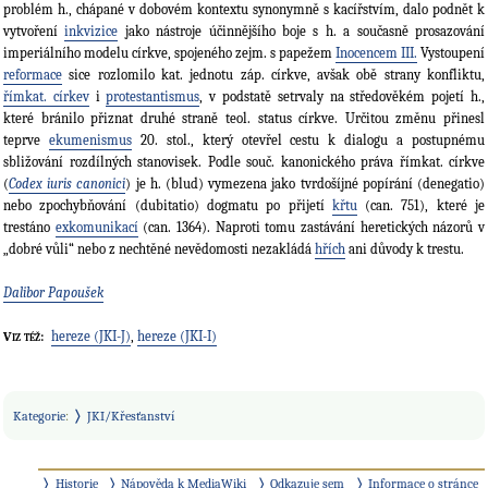
problém h., chápané v dobovém kontextu synonymně s kacířstvím, dalo podnět k
vytvoření
inkvizice
jako nástroje účinnějšího boje s h. a současně prosazování
imperiálního modelu církve, spojeného zejm. s papežem
Inocencem III.
Vystoupení
reformace
sice rozlomilo kat. jednotu záp. církve, avšak obě strany konfliktu,
římkat. církev
i
protestantismus
, v podstatě setrvaly na středověkém pojetí h.,
které bránilo přiznat druhé straně teol. status církve. Určitou změnu přinesl
teprve
ekumenismus
20. stol., který otevřel cestu k dialogu a postupnému
sbližování rozdílných stanovisek. Podle souč. kanonického práva římkat. církve
(
Codex iuris canonici
) je h. (blud) vymezena jako tvrdošíjné popírání (denegatio)
nebo zpochybňování (dubitatio) dogmatu po přijetí
křtu
(can. 751), které je
trestáno
exkomunikací
(can. 1364). Naproti tomu zastávání heretických názorů v
„dobré vůli“ nebo z nechtěné nevědomosti nezakládá
hřích
ani důvody k trestu.
Dalibor Papoušek
hereze (JKI-J)
,
hereze (JKI-I)
Viz též:
Kategorie
:
JKI/Křesťanství
Historie
Nápověda k MediaWiki
Odkazuje sem
Informace o stránce