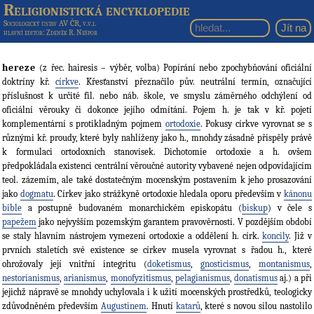
Religionistická encyklopedie
Sociologický ústav AV ČR, v.v.i.
hlavní editor
: Zdeněk R. Nešpor
hereze
(z řec. hairesis – výběr, volba) Popírání nebo zpochybňování oficiální
doktríny kř.
církve
. Křesťanství přeznačilo pův. neutrální termín, označující
příslušnost k určité fil. nebo náb. škole, ve smyslu záměrného odchýlení od
oficiální věrouky či dokonce jejího odmítání. Pojem h. je tak v kř. pojetí
komplementární s protikladným pojmem
ortodoxie
. Pokusy církve vyrovnat se s
různými kř. proudy, které byly nahlíženy jako h., mnohdy zásadně přispěly právě
k formulaci ortodoxních stanovisek. Dichotomie ortodoxie a h. ovšem
předpokládala existenci centrální věroučné autority vybavené nejen odpovídajícím
teol. zázemím, ale také dostatečným mocenským postavením k jeho prosazování
jako
dogmatu
. Církev jako strážkyně ortodoxie hledala oporu především v
kánonu
bible
a postupně budovaném monarchickém episkopátu (
biskup
) v čele s
papežem
jako nejvyšším pozemským garantem pravověrnosti. V pozdějším období
se staly hlavním nástrojem vymezení ortodoxie a oddělení h. círk.
koncily
. Již v
prvních staletích své existence se církev musela vyrovnat s řadou h., které
ohrožovaly její vnitřní integritu (
doketismus
,
gnosticismus
,
montanismus
,
nestorianismus
,
arianismus
,
monofyzitismus
,
pelagianismus
,
donatismus
aj.) a při
jejichž nápravě se mnohdy uchylovala i k užití mocenských prostředků, teologicky
zdůvodněném především
Augustinem
. Hnutí
katarů
, které s novou silou nastolilo