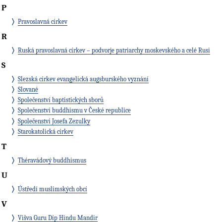
P
Pravoslavná církev
R
Ruská pravoslavná církev – podvorje patriarchy moskevského a celé Rusi
S
Slezská církev evangelická augsburského vyznání
Slované
Společenství baptistických sborů
Společenství buddhismu v České republice
Společenství Josefa Zezulky
Starokatolická církev
T
Théravádový buddhismus
U
Ústředí muslimských obcí
V
Višva Guru Díp Hindu Mandir