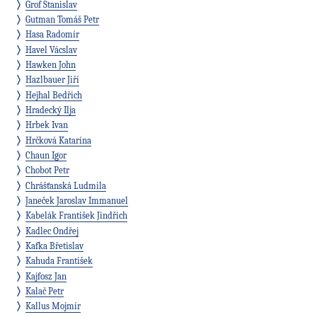
Grof Stanislav
Gutman Tomáš Petr
Hasa Radomír
Havel Vácslav
Hawken John
Hazlbauer Jiří
Hejhal Bedřich
Hradecký Ilja
Hrbek Ivan
Hrčková Katarína
Chaun Igor
Chobot Petr
Chrášťanská Ludmila
Janeček Jaroslav Immanuel
Kabelák František Jindřich
Kadlec Ondřej
Kafka Břetislav
Kahuda František
Kajfosz Jan
Kalač Petr
Kallus Mojmír