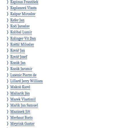
Kapinus František
Kaplanová Vlasta
Kašpar Miroslav
Kefer Jan
Kočí Jaroslav
Kolíbal Lumír
Kolinger Vít Dan
Košťál Miloslav
Kovář Jan
Kovář Josef
Kozák Jan
Kozák Jaromír
Lasenic Pierre de
Lillard Jerry William
Makoň Karel
Maliarik Ján
Marek Vlastimil
Mařík Jan Samuel
Mazánek Jiří
Merhaut Boris
Meyrink Gustav