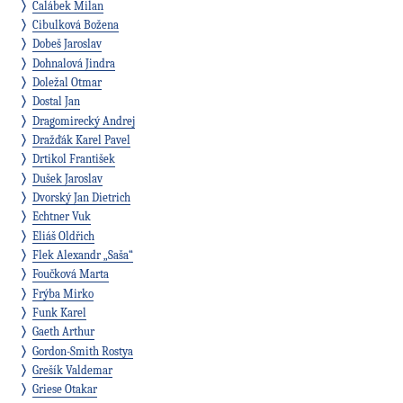
Calábek Milan
Cibulková Božena
Dobeš Jaroslav
Dohnalová Jindra
Doležal Otmar
Dostal Jan
Dragomirecký Andrej
Dražďák Karel Pavel
Drtikol František
Dušek Jaroslav
Dvorský Jan Dietrich
Echtner Vuk
Eliáš Oldřich
Flek Alexandr „Saša“
Foučková Marta
Frýba Mirko
Funk Karel
Gaeth Arthur
Gordon-Smith Rostya
Grešík Valdemar
Griese Otakar