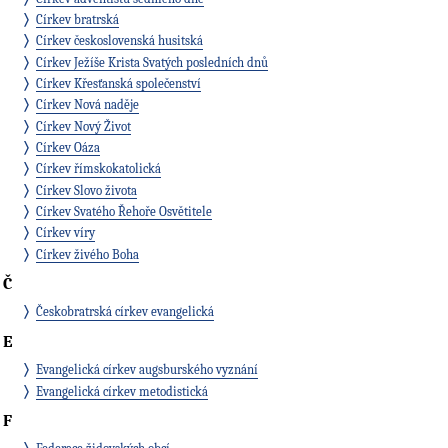
Církev bratrská
Církev československá husitská
Církev Ježíše Krista Svatých posledních dnů
Církev Křesťanská společenství
Církev Nová naděje
Církev Nový Život
Církev Oáza
Církev římskokatolická
Církev Slovo života
Církev Svatého Řehoře Osvětitele
Církev víry
Církev živého Boha
Č
Českobratrská církev evangelická
E
Evangelická církev augsburského vyznání
Evangelická církev metodistická
F