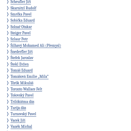
Scheufler Jiří
Skarnitzl Rudolf
Smrčka Pavel
Sobička Eduard
Solnař Otakar
Steiger Pavel
Szlaur Petr
Šilhavý Mohamed Ali (Přemysl)
Šnederfler Jiří
Štefek Jaroslav
Štekl Evžen
Tomáš Eduard
Tomášová Emilie „Míla“
Török Mikuláš
Toronto Wallace Felt
Tošovský Pavel
Trilókátma dás
Turija dás
Turnovský Pavel
Vacek Jiří
Vaněk Michal