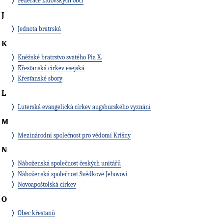
Federace židovských obcí
J
Jednota bratrská
K
Kněžské bratrstvo svatého Pia X.
Křesťanská církev esejská
Křesťanské sbory
L
Luterská evangelická církev augsburského vyznání
M
Mezinárodní společnost pro vědomí Krišny
N
Náboženská společnost českých unitářů
Náboženská společnost Svědkové Jehovovi
Novoapoštolská církev
O
Obec křesťanů