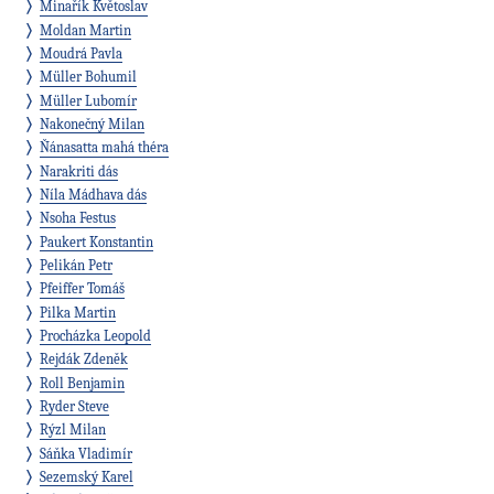
Minařík Květoslav
Moldan Martin
Moudrá Pavla
Müller Bohumil
Müller Lubomír
Nakonečný Milan
Ňánasatta mahá théra
Narakriti dás
Níla Mádhava dás
Nsoha Festus
Paukert Konstantin
Pelikán Petr
Pfeiffer Tomáš
Pilka Martin
Procházka Leopold
Rejdák Zdeněk
Roll Benjamin
Ryder Steve
Rýzl Milan
Sáňka Vladimír
Sezemský Karel