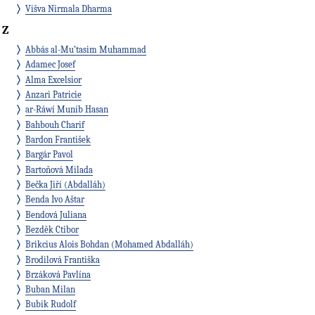
Višva Nirmala Dharma
Z
Abbás al-Mu’tasim Muhammad
Adamec Josef
Alma Excelsior
Anzari Patricie
ar-Ráwí Muníb Hasan
Bahbouh Charif
Bardon František
Bargár Pavol
Bartoňová Milada
Bečka Jiří (Abdalláh)
Benda Ivo Aštar
Bendová Juliana
Bezděk Ctibor
Brikcius Alois Bohdan (Mohamed Abdalláh)
Brodilová Františka
Brzáková Pavlína
Buban Milan
Bubik Rudolf