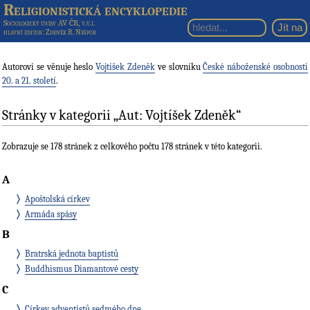
Religionistická encyklopedie
Sociologický ústav AV ČR, v.v.i.
hlavní editor
: Zdeněk R. Nešpor
Autorovi se věnuje heslo
Vojtíšek Zdeněk
ve slovníku
České náboženské osobnosti
20. a 21. století
.
Stránky v kategorii „Aut: Vojtíšek Zdeněk“
Zobrazuje se 178 stránek z celkového počtu 178 stránek v této kategorii.
A
Apoštolská církev
Armáda spásy
B
Bratrská jednota baptistů
Buddhismus Diamantové cesty
C
Církev adventistů sedmého dne