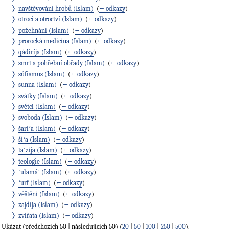
navštěvování hrobů (Islam)
‎
(
← odkazy
)
otroci a otroctví (Islam)
‎
(
← odkazy
)
požehnání (Islam)
‎
(
← odkazy
)
prorocká medicína (Islam)
‎
(
← odkazy
)
qádiríja (Islam)
‎
(
← odkazy
)
smrt a pohřební obřady (Islam)
‎
(
← odkazy
)
súfismus (Islam)
‎
(
← odkazy
)
sunna (Islam)
‎
(
← odkazy
)
svátky (Islam)
‎
(
← odkazy
)
světci (Islam)
‎
(
← odkazy
)
svoboda (Islam)
‎
(
← odkazy
)
šaríʻa (Islam)
‎
(
← odkazy
)
šíʻa (Islam)
‎
(
← odkazy
)
taʻzíja (Islam)
‎
(
← odkazy
)
teologie (Islam)
‎
(
← odkazy
)
ʻulamáʼ (Islam)
‎
(
← odkazy
)
ʻurf (Islam)
‎
(
← odkazy
)
věštění (Islam)
‎
(
← odkazy
)
zajdíja (Islam)
‎
(
← odkazy
)
zvířata (Islam)
‎
(
← odkazy
)
Ukázat (předchozích 50 | následujících 50) (
20
|
50
|
100
|
250
|
500
).