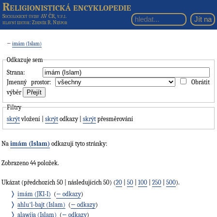
Religionistická encyklopedie
Sociologický ústav AV ČR, v.v.i.
hlavní editor
: Zdeněk R. Nešpor
←
imám (Islam)
Odkazuje sem
Strana:
Jmenný prostor:
Obrátit
výběr
Filtry
skrýt
vložení |
skrýt
odkazy |
skrýt
přesměrování
Na
imám (Islam)
odkazují tyto stránky:
Zobrazeno 44 položek.
Ukázat (předchozích 50 | následujících 50) (
20
|
50
|
100
|
250
|
500
).
imám (JKI-I)
‎
(
← odkazy
)
ahluʼl-bajt (Islam)
‎
(
← odkazy
)
alawíja (Islam)
‎
(
← odkazy
)