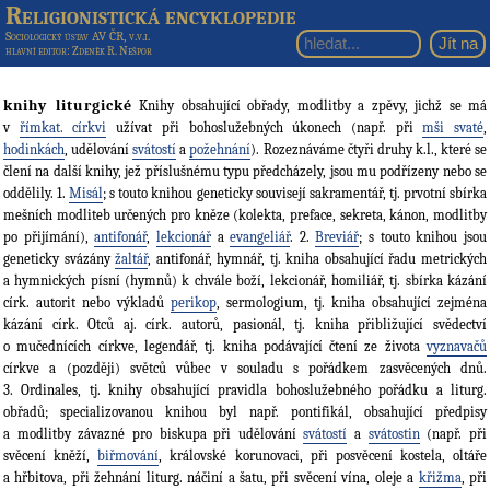
Religionistická encyklopedie
Sociologický ústav AV ČR, v.v.i.
hlavní editor
: Zdeněk R. Nešpor
knihy liturgické
Knihy obsahující obřady, modlitby a zpěvy, jichž se má
v
římkat. církvi
užívat při bohoslužebných úkonech (např. při
mši svaté
,
hodinkách
, udělování
svátostí
a
požehnání
). Rozeznáváme čtyři druhy k.l., které se
člení na další knihy, jež příslušnému typu předcházely, jsou mu podřízeny nebo se
oddělily. 1.
Misál
; s touto knihou geneticky souvisejí sakramentář, tj. prvotní sbírka
mešních modliteb určených pro kněze (kolekta, preface, sekreta, kánon, modlitby
po přijímání),
antifonář
,
lekcionář
a
evangeliář
. 2.
Breviář
; s touto knihou jsou
geneticky svázány
žaltář
, antifonář, hymnář, tj. kniha obsahující řadu metrických
a hymnických písní (hymnů) k chvále boží, lekcionář, homiliář, tj. sbírka kázání
círk. autorit nebo výkladů
perikop
, sermologium, tj. kniha obsahující zejména
kázání círk. Otců aj. círk. autorů, pasionál, tj. kniha přibližující svědectví
o mučednících církve, legendář, tj. kniha podávající čtení ze života
vyznavačů
církve a (později) světců vůbec v souladu s pořádkem zasvěcených dnů.
3. Ordinales, tj. knihy obsahující pravidla bohoslužebného pořádku a liturg.
obřadů; specializovanou knihou byl např. pontifikál, obsahující předpisy
a modlitby závazné pro biskupa při udělování
svátostí
a
svátostin
(např. při
svěcení kněží,
biřmování
, královské korunovaci, při posvěcení kostela, oltáře
a hřbitova, při žehnání liturg. náčiní a šatu, při svěcení vína, oleje a
křižma
, při