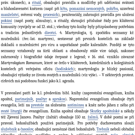
práv. úkonech), a
rituál
, obsahující pravidla a modlitby při udělování svátostí
a blahoslavenství knězem (např. při
křtu
,
pomazání nemocných
,
pohřbu
, uzavření
manželství
, svěcení vody,
procesích
), penitenciály, zahrnující pravidla pro uložení
pokání
(např. posty, almužny), a rituály, shrnující příslušné řády pro klášterní
komunity (vyvíjely se od 12. stol.); všechny tyto knihy byly přizpůsobeny potřebám
a tradicím jednotlivých
diecézí
. 4. Martyrologia, tj. zpočátku seznamy kř.
mučedníků (řec.-lat. martyres), sestavené při prvních kostelích na základě
dokladů o mučednictví pro víru a uspořádané podle kalendáře. Později se tyto
seznamy vztahovaly na širší oblasti a obsahovaly stále více údajů, nakonec
zahrnovaly i biografické údaje čerpané z legend; v 16. stol. vzniklo závazné
Martyrologium Romanum
, které se četlo v klášterech, katedrálních a kolegiátních
kostelech při veřejném oficiu (
hodinkách
); martyrologiu je blízký pasionál,
obsahující výňatky ze života svatých a mučedníků (viz výše). – V některých protest.
církvích má podobnou funkci jako k.l. agenda.
V pravoslaví patří ke k.l. především bibl. knihy (naprestolní evangelium, kniha
apoštol,
parimejník
,
psaltyr
a
aprakos
). Naprestolní evangelium obsahuje čtyři
evangelia, leží na
prestole
na složeném
antiminsu
a kněz nebo jáhen z něho při
svaté liturgii
čte evangelium. Kniha apoštol obsahuje
Skutky apoštolské
a někdy
též Zjevení Janovo. Psaltyr (žaltář) obsahuje 150 sz.
žalmů
. V době postní se při
pravosl. bohoslužbách používá parimejník. Pro potřeby duchovenstva slouží
služebník
a
časoslov
, obsahující neměnné části bohoslužeb.
Trebník
neboli obřadní