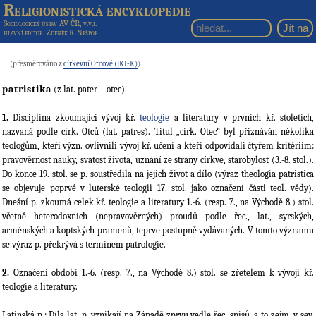
Religionistická encyklopedie
Sociologický ústav AV ČR, v.v.i.
hlavní editor
: Zdeněk R. Nešpor
(přesměrováno z
církevní Otcové (JKI-K)
)
patristika
(z lat. pater – otec)
1.
Disciplína zkoumající vývoj kř.
teologie
a literatury v prvních kř. stoletích,
nazvaná podle círk. Otců (lat. patres). Titul „círk. Otec“ byl přiznáván několika
teologům, kteří význ. ovlivnili vývoj kř. učení a kteří odpovídali čtyřem kritériím:
pravověrnost nauky, svatost života, uznání ze strany církve, starobylost (3.-8. stol.).
Do konce 19. stol. se p. soustředila na jejich život a dílo (výraz theologia patristica
se objevuje poprvé v luterské teologii 17. stol. jako označení části teol. vědy).
Dnešní p. zkoumá celek kř. teologie a literatury 1.-6. (resp. 7., na Východě 8.) stol.
včetně heterodoxních (nepravověrných) proudů podle řec., lat., syrských,
arménských a koptských pramenů, teprve postupně vydávaných. V tomto významu
se výraz p. překrývá s termínem patrologie.
2.
Označení období 1.-6. (resp. 7., na Východě 8.) stol. se zřetelem k vývoji kř.
teologie a literatury.
Latinská p.: Díla lat. p. vznikají na Západě zprvu vedle řec. spisů, a to zejm. v sev.