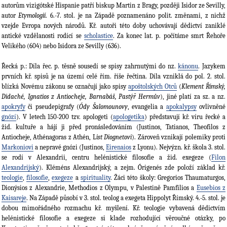
autorům vizigótské Hispanie patří biskup Martin z Bragy, později Isidor ze Sevilly,
autor
Etymologií
. 6.-7. stol. je na Západě poznamenáno polit. změnami, z nichž
vzejde Evropa nových národů. Kř. autoři této doby uchovávají dědictví zaniklé
antické vzdělanosti rodící se
scholastice
. Za konec lat. p. počítáme smrt Řehoře
Velikého (604) nebo Isidora ze Sevilly (636).
Řecká p.: Díla řec. p. těsně sousedí se spisy zahrnutými do nz.
kánonu
. Jazykem
prvních kř. spisů je na území celé řím. říše řečtina. Díla vzniklá do pol. 2. stol.
blízká Novému zákonu se označují jako spisy
apoštolských Otců
(
Klement Římský,
Didaché, Ignatios z Antiocheje, Barnabáš, Pastýř Hermův
), jiné platí za sz. a nz.
apokryfy
či pseudepigrafy (
Ódy Šalomounovy
, evangelia a
apokalypsy
ovlivněné
gnózí
). V letech 150-200 tzv. apologeti (
apologetika
) představují kř. víru řecké a
žid. kultuře a hájí ji před pronásledováním (Justinos, Tatianos, Theofilos z
Antiocheje, Athénagoras z Athén, L
ist
Diognetovi
). Zároveň vznikají polemiky proti
Markoniovi
a nepravé gnózi (Justinos,
Eirenaios
z Lyonu). Nejvýzn. kř. škola 3. stol.
se rodí v Alexandrii, centru helénistické filosofie a žid. exegeze (
Filon
Alexandrijský
). Kléméns Alexandrijský, a zejm. Órigenés zde položí základ kř.
teologie
,
filosofie
,
exegeze
a
spirituality
. Žáci této školy: Gregorios Thaumaturgos,
Dionýsios z Alexandrie, Methodios z Olympu, v Palestině Pamfilios a
Eusebios z
Kaisareje
. Na Západě působí v 3. stol. teolog a exegeta Hippolyt Římský. 4.-5. stol. je
dobou mimořádného rozmachu kř. myšlení. Kř. teologie vybavená dědictvím
helénistické filosofie a exegeze si klade rozhodující věroučné otázky, po