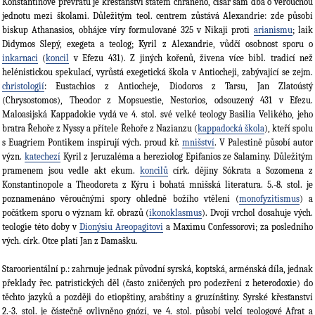
Konstantinově převratu je křesťanství státem chráněno, císař sám dbá o věroučnou
jednotu mezi školami. Důležitým teol. centrem zůstává Alexandrie: zde působí
biskup Athanasios, obhájce víry formulované 325 v Nikaji proti
arianismu
; laik
Didymos Slepý, exegeta a teolog; Kyril z Alexandrie, vůdčí osobnost sporu o
inkarnaci
(
koncil
v Efezu 431). Z jiných kořenů, živena více bibl. tradicí než
helénistickou spekulací, vyrůstá exegetická škola v Antiocheji, zabývající se zejm.
christologií
: Eustachios z Antiocheje, Diodoros z Tarsu, Jan Zlatoústý
(Chrysostomos), Theodor z Mopsuestie, Nestorios, odsouzený 431 v Efezu.
Maloasijská Kappadokie vydá ve 4. stol. své velké teology Basilia Velikého, jeho
bratra Řehoře z Nyssy a přítele Řehoře z Nazianzu (
kappadocká škola
), kteří spolu
s Euagriem Pontikem inspirují vých. proud kř.
mnišství
. V Palestině působí autor
význ.
katechezí
Kyril z Jeruzaléma a hereziolog Epifanios ze Salaminy. Důležitým
pramenem jsou vedle akt ekum.
koncilů
círk. dějiny Sókrata a Sozomena z
Konstantinopole a Theodoreta z Kýru i bohatá mnišská literatura. 5.-8. stol. je
poznamenáno věroučnými spory ohledně božího vtělení (
monofyzitismus
) a
počátkem sporu o význam kř. obrazů (
ikonoklasmus
). Dvojí vrchol dosahuje vých.
teologie této doby v
Dionýsiu Areopagitovi
a Maximu Confessorovi; za posledního
vých. círk. Otce platí Jan z Damašku.
Staroorientální p.: zahrnuje jednak původní syrská, koptská, arménská díla, jednak
překlady řec. patristických děl (často zničených pro podezření z heterodoxie) do
těchto jazyků a později do etiopštiny, arabštiny a gruzínštiny. Syrské křesťanství
2.-3. stol. je částečně ovlivněno gnózí, ve 4. stol. působí velcí teologové Afrat a