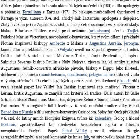
Africe. Jako nejstarší se dochovala akta afrických mučedníků (180) a díla apologety
a polemika
Tertulliana
z Kartága (197). Po biskupu-mučedníkovi Cyprianovi z
Kartága je význ. autorem 3.-4. stol. africký laik Lactantius, apologeta a dějepisec.
Zlatým věkem je i na Západě 4.-5. stol., méně početné osobnosti však netvoří školy:
biskup Hilarius z Poitiers rozvíjí proti ariánům (
arianismus
) učení o
Trojici
.
Podobně Marius Victorinus, novoplatonik-konvertita, který svým dílem i překlady
Plotina inspiroval biskupy
Ambrože
z Milána a
Augustina Aurelia
.
Jeroným
,
komentátor a překladatel Písma (
Vulgáta
) uvedl na Západ órigenovskou tradici.
Další autoři 4.-5. stol.: kazatel Maxim z Turína, básník Prudentius, letopisec
Sulpicius Severus, biskup Paulin z Noly. Nejvýzn. zjevem lat. kř. antiky zůstává
Augustinus, řečník-konvertita afrického původu, biskup v Hippu. Jeho fil.-teol.,
duchovní i polemická (
manicheismus
,
donatismus
,
pelagianismus
) díla ovlivnila
celý záp. středověk. Do christologických sporů 5. stol. (chalkedonský
koncil
451)
význ. zasáhl papež Lev Veliký. Jan Cassian inspiroval záp. mnišství. Vincent z
Lérina, kritik Augustina, se zamýšlí nad kritérii kř. tradice. Další autoři kř. Galie
5.-6. stol: filosof Claudianus Mamertus, dějepisec Řehoř z Toursu, básník Venantius
Fortunatus. V ostrogótské Itálii kvetla v 6. stol. mnišská tradice díky řeholi
Benedikta z Nursie
a dílu senátora-konvertity Cassiodora. Spisy řec. Otců překládal
v 6. stol. do latiny mnich Dionýsios Exiguus, tvůrce kř.
kalendáře
. Teolog a filosof
Boëthius
zprostředkoval kř. středověku Aristotelovu logiku a filosofii
novoplatonika Porfyria. Papež
Řehoř Veliký
provedl reformu liturgie
(gregoriánský zpěv) a sepsal komentář ke knize
Jób
, ve středověku hojně čtený. K