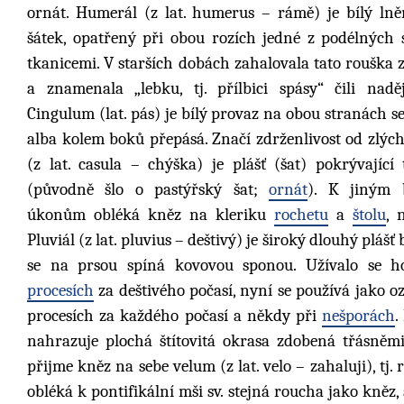
ornát. Humerál (z lat. humerus – rámě) je bílý ln
šátek, opatřený při obou rozích jedné z podélných
tkanicemi. V starších dobách zahalovala tato rouška 
a znamenala „lebku, tj. přílbici spásy“ čili nadě
Cingulum (lat. pás) je bílý provaz na obou stranách se 
alba kolem boků přepásá. Značí zdrženlivost od zlých
(z lat. casula – chýška) je plášť (šat) pokrývající 
(původně šlo o pastýřský šat;
ornát
). K jiným 
úkonům obléká kněz na kleriku
rochetu
a
štolu
, 
Pluviál (z lat. pluvius – deštivý) je široký dlouhý plášť
se na prsou spíná kovovou sponou. Užívalo se h
procesích
za deštivého počasí, nyní se používá jako o
procesích za každého počasí a někdy při
nešporách
.
nahrazuje plochá štítovitá okrasa zdobená třásněm
přijme kněz na sebe velum (z lat. velo – zahaluji), tj
obléká k pontifikální mši sv. stejná roucha jako kněz,