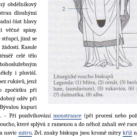
ěný obdélníkový
 stran dlouhými
zadní část hlavy
ji věčné spásy.
střapci, jímž se
 žádostí. Kasule
téměř celé tělo
bohoslužebným
někdy i pluviál.
 bez rukávů, jenž
o zpočátku při
zdobný oděv při
 Bývalou kapuci
i. – Při pozdvihování
monstrance
(při procesí nebo po
. roucho, které splývá z ramenou a do něhož zahalí své ruc
 a navíc
mitru
. Zvl. znaky biskupa jsou kromě mitry
kříž
n