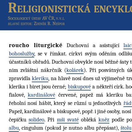
Religionistická encykl
Sociologický ústav AV ČR, v.v.i.
hlavní editor
: Zdeněk R. Nešpor
roucho liturgické
Duchovní a asistující
laic
bohoslužby
, se v římkat. církvi svým oděním odlišu
účastníků obřadů. Duchovní obvykle nosí běžné šaty 
nim zvláštní nákrčník (
kolárek
). Při posvátných ú
zpravidla
kleriku
, na hlavě nosí dnes už výjimečně tzv
klerika i biret jsou černé;
biskupové
a někteří círk. ho
fialové,
kardinálové
červené, papež má kleriku bar
řeholní nosí hábit, který se různí u jednotlivých
řád
Papež, kardinálové a biskupové, popř. i jiné osoby, nos
čepičku
solideo
. Při
mši svaté
obléká
kněz
podle po
albu
, cingulum (pokud je nutno albu přepásat),
štolu