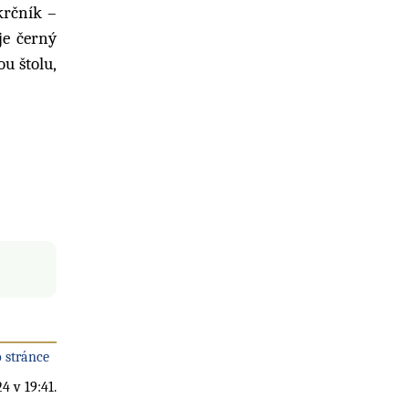
krčník –
je černý
u štolu,
 stránce
4 v 19:41.