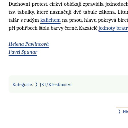
Duchovní protest. církví oblékají zpravidla jednoduché
tzv. tabulky, které naznačují dvě tabule zákona. Li
talár s rudým
kalichem
na prsou, hlavu pokrývá biret
při pohřbech štolu barvy černé. Kazatelé
jednoty brat
Helena Pavlincová
Pavel Spunar
Kategorie
:
JKI/Křesťanství
Hi