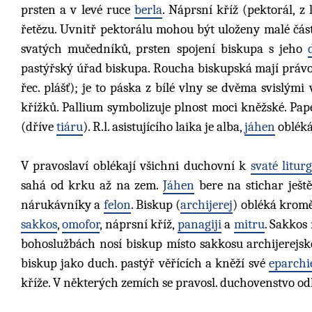
prsten a v levé ruce
berla
. Náprsní kříž (pektorál, z
řetězu. Uvnitř pektorálu mohou být uloženy malé část
svatých mučedníků, prsten spojení biskupa s jeho
pastýřský úřad biskupa. Roucha biskupská mají právo
řec. plášť); je to páska z bílé vlny se dvěma svislý
křížků. Pallium symbolizuje plnost moci kněžské. Pa
(dříve
tiáru
). R.l. asistujícího laika je alba,
jáhen
obléká
V pravoslaví oblékají všichni duchovní k
svaté liturg
sahá od krku až na zem.
Jáhen
bere na stichar ješt
nárukávníky a
felon
. Biskup (
archijerej
) obléká kromě
sakkos
,
omofor
, náprsní kříž,
panagiji
a
mitru
. Sakkos
bohoslužbách nosí biskup místo sakkosu archijerejs
biskup jako duch. pastýř věřících a kněží své
eparchi
kříže. V některých zemích se pravosl. duchovenstvo od