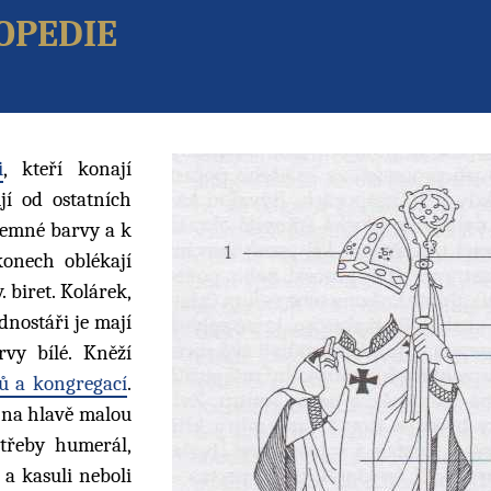
opedie
i
, kteří konají
jí od ostatních
temné barvy a k
konech oblékají
. biret. Kolárek,
dnostáři je mají
vy bílé. Kněží
ů a kongregací
.
í na hlavě malou
třeby humerál,
a kasuli neboli