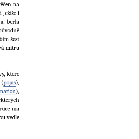
avěšen na
 Ježíše i
a, berla
(původně
bím šest
vá mitru
y, které
 (
pojas
),
nation
),
ěkterých
 ruce má
ou vedle