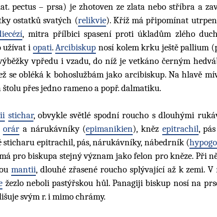
 lat. pectus – prsa) je zhotoven ze zlata nebo stříbra a z
ky ostatků svatých (
relikvie
). Kříž má připomínat utrpení
diecézí
, mitra přílbici spasení proti úkladům zlého duch
 užívat i
opati
.
Arcibiskup
nosí kolem krku ještě pallium 
mi výběžky vpředu i vzadu, do níž je vetkáno černým hedvá
pež se obléká k bohoslužbám jako arcibiskup. Na hlavě mí
 štolu přes jedno rameno a popř. dalmatiku.
ii
stichar
, obvykle světlé spodní roucho s dlouhými rukáv
ě
orár
a nárukávníky (
epimanikien
), kněz
epitrachil
, pás
 sticharu epitrachil, pás, nárukávníky, nábedrník (
hypogo
 má pro biskupa stejný význam jako felon pro kněze. Při n
kou
mantii
, dlouhé zřasené roucho splývající až k zemi. V
e
žezlo neboli pastýřskou hůl. Panagiji biskup nosí na prs
lišuje svým r. i mimo chrámy.