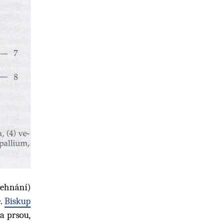
žehnání)
e.
Biskup
a prsou,