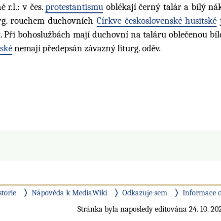
 r.l.: v čes.
protestantismu
oblékají černý talár a bílý ná
turg. rouchem duchovních
Církve československé husitské
. Při bohoslužbách mají duchovní na taláru oblečenou bílo
rské
nemají předepsán závazný liturg. oděv.
storie
Nápověda k MediaWiki
Odkazuje sem
Informace o
Stránka byla naposledy editována 24. 10. 202